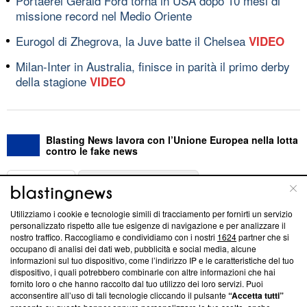
Portaerei Gerald Ford torna in USA dopo 10 mesi di
missione record nel Medio Oriente
Eurogol di Zhegrova, la Juve batte il Chelsea
VIDEO
Milan-Inter in Australia, finisce in parità il primo derby
della stagione
VIDEO
Blasting News lavora con l’Unione Europea nella lotta
contro le fake news
ABOUT
LINEA EDITORIALE
Utilizziamo i cookie e tecnologie simili di tracciamento per fornirti un servizio
Questa sezione offre informazioni trasparenti su Blasting
personalizzato rispetto alle tue esigenze di navigazione e per analizzare il
nostro traffico. Raccogliamo e condividiamo con i nostri
1624
partner che si
News, sui nostri processi editoriali e su come ci impegniamo a
occupano di analisi dei dati web, pubblicità e social media, alcune
creare news di qualità. Inoltre, afferma la nostra aderenza a
informazioni sul tuo dispositivo, come l’indirizzo IP e le caratteristiche del tuo
‘Trust Project - News with Integrity’
Blasting News non è
dispositivo, i quali potrebbero combinarle con altre informazioni che hai
ancora membro del programma, ma ha richiesto di farne
fornito loro o che hanno raccolto dal tuo utilizzo dei loro servizi. Puoi
parte; Trust Project non ha ancora effettuato una verifica di
acconsentire all’uso di tali tecnologie cliccando il pulsante
“Accetta tutti”