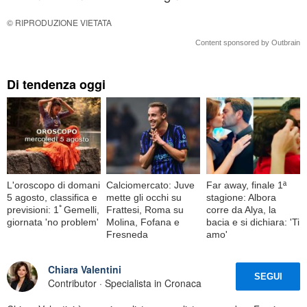
© RIPRODUZIONE VIETATA
Content sponsored by Outbrain
Di tendenza oggi
L'oroscopo di domani
Calciomercato: Juve
Far away, finale 1ª
5 agosto, classifica e
mette gli occhi su
stagione: Albora
previsioni: 1ﾟGemelli,
Frattesi, Roma su
corre da Alya, la
giornata 'no problem'
Molina, Fofana e
bacia e si dichiara: 'Ti
Fresneda
amo'
Chiara Valentini
SEGUI
Contributor · Specialista in Cronaca