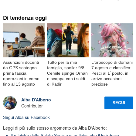
Di tendenza oggi
Assunzioni docenti
Tutto per la mia
L'oroscopo di domani
da GPS sostegno
famiglia, spoiler 9/8:
7 agosto e classifica:
prima fascia:
Cemile spinge Orhan
Pesci al 1ﾟposto, in
operazioni in corso
e scappa con i soldi
arrivo occasioni
fino al 13 agosto
di Kadir
preziose
Alba D'Alberto
SEGUI
Contributor
Segui
Alba
su Facebook
Leggi di più sullo stesso argomento da Alba D'Alberto:
Il ministro della Salute Speranza anticipa che il lockdown