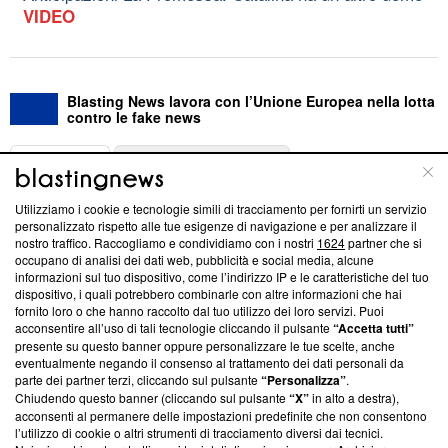
VIDEO
Blasting News lavora con l’Unione Europea nella lotta
contro le fake news
ABOUT
LINEA EDITORIALE
Utilizziamo i cookie e tecnologie simili di tracciamento per fornirti un servizio
Questa sezione offre informazioni trasparenti su Blasting
personalizzato rispetto alle tue esigenze di navigazione e per analizzare il
nostro traffico. Raccogliamo e condividiamo con i nostri
1624
partner che si
News, sui nostri processi editoriali e su come ci impegniamo a
occupano di analisi dei dati web, pubblicità e social media, alcune
creare news di qualità. Inoltre, afferma la nostra aderenza a
informazioni sul tuo dispositivo, come l’indirizzo IP e le caratteristiche del tuo
‘Trust Project - News with Integrity’
Blasting News non è
dispositivo, i quali potrebbero combinarle con altre informazioni che hai
ancora membro del programma, ma ha richiesto di farne
fornito loro o che hanno raccolto dal tuo utilizzo dei loro servizi. Puoi
parte; Trust Project non ha ancora effettuato una verifica di
acconsentire all’uso di tali tecnologie cliccando il pulsante
“Accetta tutti”
conformità agli standard.
presente su questo banner oppure personalizzare le tue scelte, anche
eventualmente negando il consenso al trattamento dei dati personali da
parte dei partner terzi, cliccando sul pulsante
“Personalizza”
.
Su di noi
Chiudendo questo banner (cliccando sul pulsante
“X”
in alto a destra),
acconsenti al permanere delle impostazioni predefinite che non consentono
Team editoriale
l’utilizzo di cookie o altri strumenti di tracciamento diversi dai tecnici.