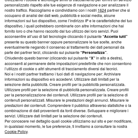
Questa sezione offre informazioni trasparenti su Blasting
personalizzato rispetto alle tue esigenze di navigazione e per analizzare il
nostro traffico. Raccogliamo e condividiamo con i nostri
1624
partner che si
News, sui nostri processi editoriali e su come ci impegniamo a
occupano di analisi dei dati web, pubblicità e social media, alcune
creare news di qualità. Inoltre, afferma la nostra aderenza a
informazioni sul tuo dispositivo, come l’indirizzo IP e le caratteristiche del tuo
‘Trust Project - News with Integrity’
Blasting News non è
dispositivo, i quali potrebbero combinarle con altre informazioni che hai
ancora membro del programma, ma ha richiesto di farne
fornito loro o che hanno raccolto dal tuo utilizzo dei loro servizi. Puoi
parte; Trust Project non ha ancora effettuato una verifica di
acconsentire all’uso di tali tecnologie cliccando il pulsante
“Accetta tutti”
conformità agli standard.
presente su questo banner oppure personalizzare le tue scelte, anche
eventualmente negando il consenso al trattamento dei dati personali da
parte dei partner terzi, cliccando sul pulsante
“Personalizza”
.
Su di noi
Chiudendo questo banner (cliccando sul pulsante
“X”
in alto a destra),
acconsenti al permanere delle impostazioni predefinite che non consentono
Team editoriale
l’utilizzo di cookie o altri strumenti di tracciamento diversi dai tecnici.
Noi e i nostri partner trattiamo i tuoi dati di navigazione per: Archiviare
Corporate
informazioni su dispositivo e/o accedervi. Utilizzare dati limitati per la
selezione della pubblicità. Creare profili per la pubblicità personalizzata.
Redazione
Utilizzare profili per la selezione di pubblicità personalizzata. Creare profili
per la personalizzazione dei contenuti. Utilizzare profili per la selezione di
Informativa Privacy
contenuti personalizzati. Misurare le prestazioni degli annunci. Misurare le
prestazioni dei contenuti. Comprendere il pubblico attraverso statistiche o la
Cookie Policy
combinazione di dati provenienti da fonti diverse. Sviluppare e migliorare i
servizi. Utilizzare dati limitati per la selezione dei contenuti.
Blasting SA, IDI CHE-247.845.224, Via Carlo Frasca, 3 - 6900
Per conoscere nel dettaglio quali cookie utilizziamo sul sito e per modificare,
Lugano (Svizzera) Tel:
+39 0690258937
in qualsiasi momento, le tue preferenze, ti invitiamo a consultare la nostra
Cookie Policy
.
© 2026 Blasting News