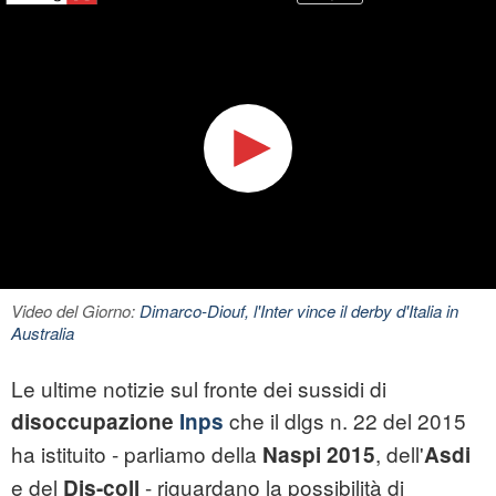
Video del Giorno:
Dimarco-Diouf, l'Inter vince il derby d'Italia in
Australia
Le ultime notizie sul fronte dei sussidi di
che il dlgs n. 22 del 2015
disoccupazione
Inps
ha istituito - parliamo della
, dell'
Naspi 2015
Asdi
e del
- riguardano la possibilità di
Dis-coll