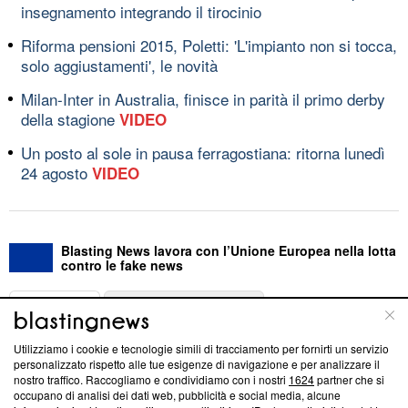
insegnamento integrando il tirocinio
Riforma pensioni 2015, Poletti: 'L'impianto non si tocca,
solo aggiustamenti', le novità
Milan-Inter in Australia, finisce in parità il primo derby
della stagione
VIDEO
Un posto al sole in pausa ferragostiana: ritorna lunedì
24 agosto
VIDEO
Blasting News lavora con l’Unione Europea nella lotta
contro le fake news
ABOUT
LINEA EDITORIALE
Utilizziamo i cookie e tecnologie simili di tracciamento per fornirti un servizio
Questa sezione offre informazioni trasparenti su Blasting
personalizzato rispetto alle tue esigenze di navigazione e per analizzare il
nostro traffico. Raccogliamo e condividiamo con i nostri
1624
partner che si
News, sui nostri processi editoriali e su come ci impegniamo a
occupano di analisi dei dati web, pubblicità e social media, alcune
creare news di qualità. Inoltre, afferma la nostra aderenza a