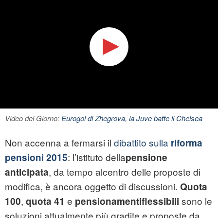
Video del Giorno:
Eurogol di Zhegrova, la Juve batte il Chelsea
Non accenna a fermarsi il
dibattito sulla
riforma
: l’istituto della
pensioni 2015
pensione
, da tempo alcentro delle proposte di
anticipata
modifica, è ancora oggetto di discussioni.
Quota
,
e
sono le
100
quota 41
pensionamentiflessibili
soluzioni attualmente più gradite e proposte da