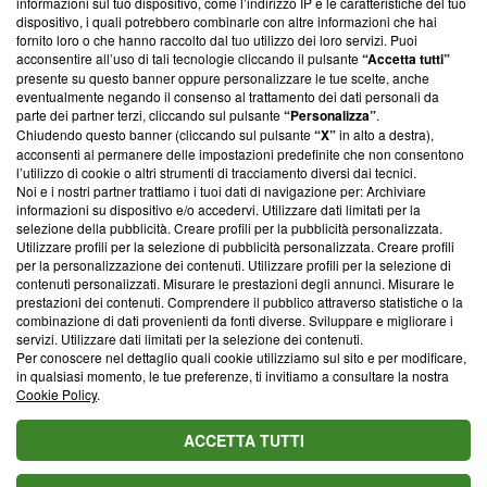
informazioni sul tuo dispositivo, come l’indirizzo IP e le caratteristiche del tuo
‘Trust Project - News with Integrity’
Blasting News non è
dispositivo, i quali potrebbero combinarle con altre informazioni che hai
ancora membro del programma, ma ha richiesto di farne
fornito loro o che hanno raccolto dal tuo utilizzo dei loro servizi. Puoi
parte; Trust Project non ha ancora effettuato una verifica di
acconsentire all’uso di tali tecnologie cliccando il pulsante
“Accetta tutti”
conformità agli standard.
presente su questo banner oppure personalizzare le tue scelte, anche
eventualmente negando il consenso al trattamento dei dati personali da
parte dei partner terzi, cliccando sul pulsante
“Personalizza”
.
Su di noi
Chiudendo questo banner (cliccando sul pulsante
“X”
in alto a destra),
acconsenti al permanere delle impostazioni predefinite che non consentono
Team editoriale
l’utilizzo di cookie o altri strumenti di tracciamento diversi dai tecnici.
Noi e i nostri partner trattiamo i tuoi dati di navigazione per: Archiviare
Corporate
informazioni su dispositivo e/o accedervi. Utilizzare dati limitati per la
selezione della pubblicità. Creare profili per la pubblicità personalizzata.
Redazione
Utilizzare profili per la selezione di pubblicità personalizzata. Creare profili
per la personalizzazione dei contenuti. Utilizzare profili per la selezione di
Informativa Privacy
contenuti personalizzati. Misurare le prestazioni degli annunci. Misurare le
prestazioni dei contenuti. Comprendere il pubblico attraverso statistiche o la
Cookie Policy
combinazione di dati provenienti da fonti diverse. Sviluppare e migliorare i
servizi. Utilizzare dati limitati per la selezione dei contenuti.
Blasting SA, IDI CHE-247.845.224, Via Carlo Frasca, 3 - 6900
Per conoscere nel dettaglio quali cookie utilizziamo sul sito e per modificare,
Lugano (Svizzera) Tel:
+39 0690258937
in qualsiasi momento, le tue preferenze, ti invitiamo a consultare la nostra
Cookie Policy
.
© 2026 Blasting News
ACCETTA TUTTI