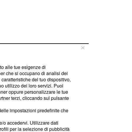
tto alle tue esigenze di
er che si occupano di analisi dei
caratteristiche del tuo dispositivo,
 utilizzo dei loro servizi. Puoi
ner oppure personalizzare le tue
tner terzi, cliccando sul pulsante
delle impostazioni predefinite che
e/o accedervi. Utilizzare dati
rofili per la selezione di pubblicità