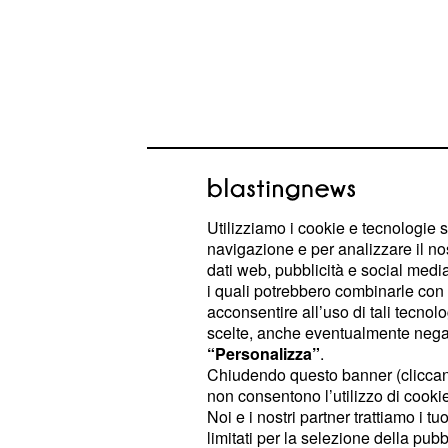
Nel corso delle ultime settimane, Boe
Utilizziamo i cookie e tecnologie s
sulla questione dell'equità previden
navigazione e per analizzare il no
alcune delle pensioni più alte non 
dati web, pubblicità e social media,
corrispettivo rispetto ai
contributi e
i quali potrebbero combinarle con a
acconsentire all’uso di tali tecnol
Una considerazione che lo ha port
scelte, anche eventualmente negand
diritti acquisiti solo quelli legati all'
“Personalizza”
.
accumulato presso l'
Inps
, con evid
Chiudendo questo banner (clicca
non consentono l’utilizzo di cookie 
come sarebbe giusto agire in ottica d
Noi e i nostri partner trattiamo i t
favorire la posizione dei pensionandi
limitati per la selezione della pubb