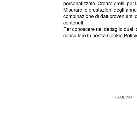
disagiati.
personalizzata. Creare profili per 
Misurare le prestazioni degli annun
combinazione di dati provenienti da 
Cgil Spi chiede a Boe
contenuti.
Per conoscere nel dettaglio quali c
lasciare in pace le pe
consultare la nostra
Cookie Policy
lavoro
Sulla questione è intervenuta negli 
Carla Cantone, Segretaria general
rivolgendosi in particolar modo alle
fatte dal Neo Presidente Inps Boeri.