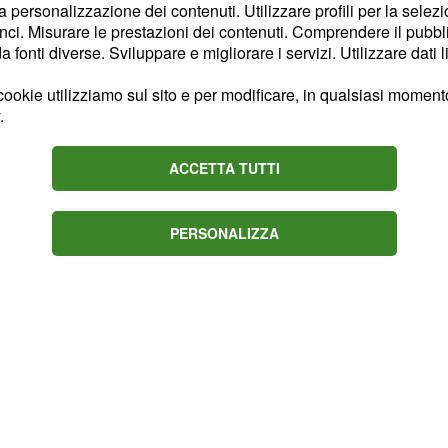
la personalizzazione dei contenuti. Utilizzare profili per la selez
ci. Misurare le prestazioni dei contenuti. Comprendere il pubblic
fonti diverse. Sviluppare e migliorare i servizi. Utilizzare dati l
ri e Governo di
ookie utilizziamo sul sito e per modificare, in qualsiasi momento,
nsioni da
.
ACCETTA TUTTI
scorsi giochi anche
e Spi - Cgil,
 ultime considerazioni
PERSONALIZZA