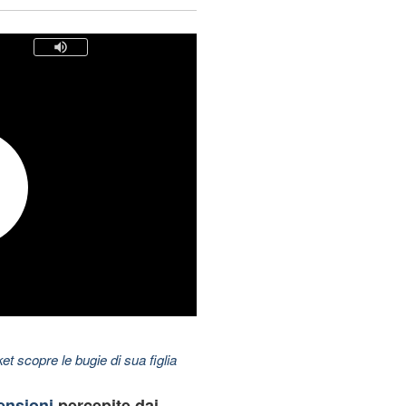
t scopre le bugie di sua figlia
ensioni
percepite dai