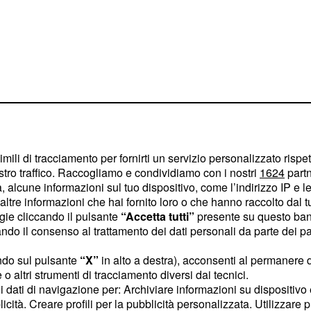
ri è tornato più volte
imili di tracciamento per fornirti un servizio personalizzato rispe
ziale, spiegando che
stro traffico. Raccogliamo e condividiamo con i nostri
1624
partn
hanno avuto un reale
 alcune informazioni sul tuo dispositivo, come l’indirizzo IP e le 
.
ffettivamente versati
ltre informazioni che hai fornito loro o che hanno raccolto dal tuo
ogie cliccando il pulsante
“Accetta tutti”
presente su questo ban
ato a considerare come
o il consenso al trattamento dei dati personali da parte dei par
effettivo montante
enti conseguenze su
ndo sul pulsante
“X”
in alto a destra), acconsenti al permanere 
o altri strumenti di tracciamento diversi dai tecnici.
i solidarietà, per
uoi dati di navigazione per: Archiviare informazioni su dispositivo 
 e lavoratori più
licità. Creare profili per la pubblicità personalizzata. Utilizzare p