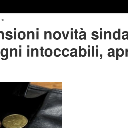
ro
sioni novità sindac
gni intoccabili, apr