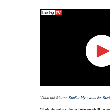
Video del Giorno:
Spoiler My sweet lie: Sevke
"Il sindacato ritiene
intoccabili le
p