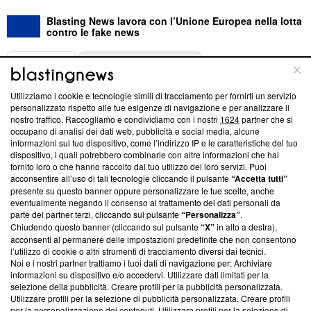
Blasting News lavora con l’Unione Europea nella lotta
contro le fake news
ABOUT
LINEA EDITORIALE
Utilizziamo i cookie e tecnologie simili di tracciamento per fornirti un servizio
Questa sezione offre informazioni trasparenti su Blasting
personalizzato rispetto alle tue esigenze di navigazione e per analizzare il
nostro traffico. Raccogliamo e condividiamo con i nostri
1624
partner che si
News, sui nostri processi editoriali e su come ci impegniamo a
occupano di analisi dei dati web, pubblicità e social media, alcune
creare news di qualità. Inoltre, afferma la nostra aderenza a
informazioni sul tuo dispositivo, come l’indirizzo IP e le caratteristiche del tuo
‘Trust Project - News with Integrity’
Blasting News non è
dispositivo, i quali potrebbero combinarle con altre informazioni che hai
ancora membro del programma, ma ha richiesto di farne
fornito loro o che hanno raccolto dal tuo utilizzo dei loro servizi. Puoi
parte; Trust Project non ha ancora effettuato una verifica di
acconsentire all’uso di tali tecnologie cliccando il pulsante
“Accetta tutti”
conformità agli standard.
presente su questo banner oppure personalizzare le tue scelte, anche
eventualmente negando il consenso al trattamento dei dati personali da
parte dei partner terzi, cliccando sul pulsante
“Personalizza”
.
Su di noi
Chiudendo questo banner (cliccando sul pulsante
“X”
in alto a destra),
acconsenti al permanere delle impostazioni predefinite che non consentono
Team editoriale
l’utilizzo di cookie o altri strumenti di tracciamento diversi dai tecnici.
Noi e i nostri partner trattiamo i tuoi dati di navigazione per: Archiviare
Corporate
informazioni su dispositivo e/o accedervi. Utilizzare dati limitati per la
selezione della pubblicità. Creare profili per la pubblicità personalizzata.
Redazione
Utilizzare profili per la selezione di pubblicità personalizzata. Creare profili
per la personalizzazione dei contenuti. Utilizzare profili per la selezione di