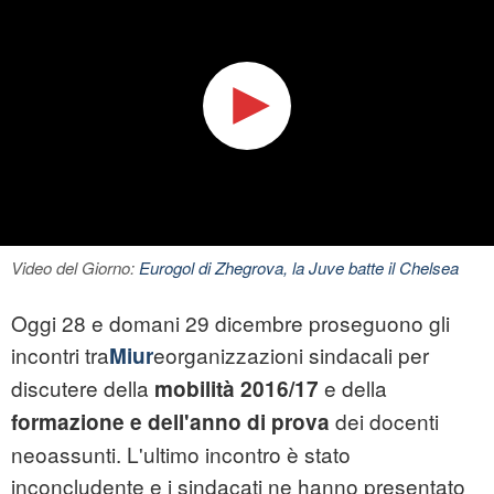
Video del Giorno:
Eurogol di Zhegrova, la Juve batte il Chelsea
Oggi 28 e domani 29 dicembre proseguono gli
incontri tra
eorganizzazioni sindacali per
Miur
discutere della
e della
mobilità 2016/17
dei docenti
formazione e dell'anno di prova
neoassunti. L'ultimo incontro è stato
inconcludente e i sindacati ne hanno presentato