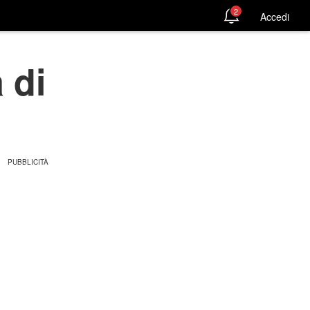
2
Accedi
 di