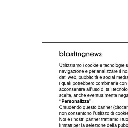
Corso multimediale: e
I docenti assunti nell'anno 2015 ap
a seguire un corso in modello e-lea
Utilizziamo i cookie e tecnologie s
navigazione e per analizzare il no
multimediale quindi, della durata di
dati web, pubblicità e social media,
è visibile su qualsiasi perso
corso
i quali potrebbero combinarle con a
vincoli d'orario così da potere comb
acconsentire all’uso di tali tecnol
scelte, anche eventualmente negand
lavorativo con la formazione professi
“Personalizza”
.
sul portale
e sarebbe dovuta 
Indire
Chiudendo questo banner (clicca
non consentono l’utilizzo di cookie 
visione già nei primi quindici giorni
Noi e i nostri partner trattiamo i t
del server hanno reso impossibile la
limitati per la selezione della pubb