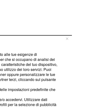
tto alle tue esigenze di
er che si occupano di analisi dei
caratteristiche del tuo dispositivo,
 utilizzo dei loro servizi. Puoi
ner oppure personalizzare le tue
tner terzi, cliccando sul pulsante
delle impostazioni predefinite che
e/o accedervi. Utilizzare dati
rofili per la selezione di pubblicità