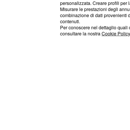
corso sarà a disposizione dei neo do
personalizzata. Creare profili per 
Misurare le prestazioni degli annun
mese di gennaio. Per sostenere l'ans
combinazione di dati provenienti da 
data agli insegnanti la possibilità di
contenuti.
bozza del bilancio delle competenze
Per conoscere nel dettaglio quali c
consultare la nostra
Cookie Policy