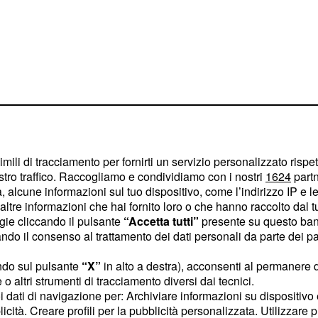
cco le info
pena passato sono tenuti
rning, di stampo
imili di tracciamento per fornirti un servizio personalizzato rispe
stro traffico. Raccogliamo e condividiamo con i nostri
1624
partn
 20 ore complessive. Il
 alcune informazioni sul tuo dispositivo, come l’indirizzo IP e le 
nal computer senza
ltre informazioni che hai fornito loro o che hanno raccolto dal tuo
aciare l'impegno
ogie cliccando il pulsante
“Accetta tutti”
presente su questo ban
o il consenso al trattamento dei dati personali da parte dei par
onale. Il corso è visibile
essere possibile la sua
ndo sul pulsante
“X”
in alto a destra), acconsenti al permanere 
o altri strumenti di tracciamento diversi dai tecnici.
 di gennaio,
ma problemi
uoi dati di navigazione per: Archiviare informazioni su dispositivo 
 visione delle lezioni
; il
licità. Creare profili per la pubblicità personalizzata. Utilizzare p