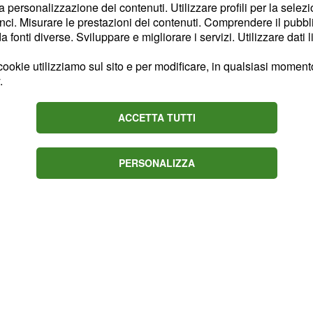
centi entro al fine del
la personalizzazione dei contenuti. Utilizzare profili per la selez
ci. Misurare le prestazioni dei contenuti. Comprendere il pubblic
ia dell'attesa è stata
fonti diverse. Sviluppare e migliorare i servizi. Utilizzare dati l
 prendere visione della
 sotto forma cartacea.
ookie utilizziamo sul sito e per modificare, in qualsiasi momento,
.
ACCETTA TUTTI
PERSONALIZZA