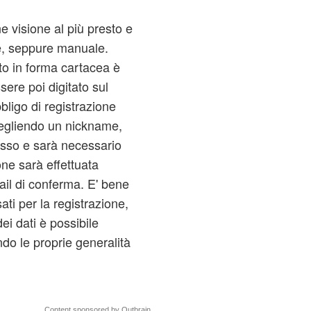
e visione al più presto e
e, seppure manuale.
to in forma cartacea è
ere poi digitato sul
bbligo di registrazione
scegliendo un nickname,
sso e sarà necessario
one sarà effettuata
ail di conferma. E' bene
ati per la registrazione,
ei dati è possibile
ndo le proprie generalità
Content sponsored by Outbrain