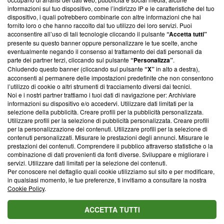
creare news di qualità. Inoltre, afferma la nostra aderenza a
informazioni sul tuo dispositivo, come l’indirizzo IP e le caratteristiche del tuo
‘Trust Project - News with Integrity’
Blasting News non è
dispositivo, i quali potrebbero combinarle con altre informazioni che hai
fornito loro o che hanno raccolto dal tuo utilizzo dei loro servizi. Puoi
ancora membro del programma, ma ha richiesto di farne
acconsentire all’uso di tali tecnologie cliccando il pulsante
“Accetta tutti”
parte; Trust Project non ha ancora effettuato una verifica di
presente su questo banner oppure personalizzare le tue scelte, anche
conformità agli standard.
eventualmente negando il consenso al trattamento dei dati personali da
parte dei partner terzi, cliccando sul pulsante
“Personalizza”
.
Su di noi
Chiudendo questo banner (cliccando sul pulsante
“X”
in alto a destra),
acconsenti al permanere delle impostazioni predefinite che non consentono
Team editoriale
l’utilizzo di cookie o altri strumenti di tracciamento diversi dai tecnici.
Noi e i nostri partner trattiamo i tuoi dati di navigazione per: Archiviare
Corporate
informazioni su dispositivo e/o accedervi. Utilizzare dati limitati per la
selezione della pubblicità. Creare profili per la pubblicità personalizzata.
Redazione
Utilizzare profili per la selezione di pubblicità personalizzata. Creare profili
per la personalizzazione dei contenuti. Utilizzare profili per la selezione di
Informativa Privacy
contenuti personalizzati. Misurare le prestazioni degli annunci. Misurare le
prestazioni dei contenuti. Comprendere il pubblico attraverso statistiche o la
Cookie Policy
combinazione di dati provenienti da fonti diverse. Sviluppare e migliorare i
servizi. Utilizzare dati limitati per la selezione dei contenuti.
Per conoscere nel dettaglio quali cookie utilizziamo sul sito e per modificare,
Blasting SA, IDI CHE-247.845.224, Via Carlo Frasca, 3 - 6900
in qualsiasi momento, le tue preferenze, ti invitiamo a consultare la nostra
Lugano (Svizzera) Tel:
+39 0690258937
Cookie Policy
.
© 2026 Blasting News
ACCETTA TUTTI