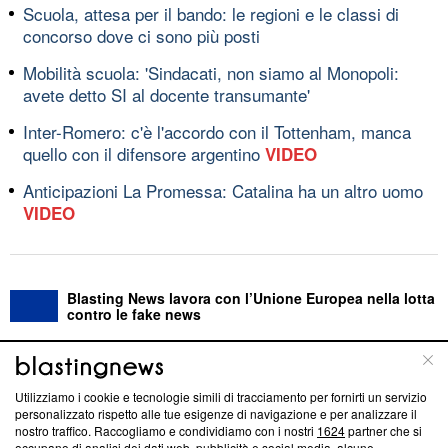
Scuola, attesa per il bando: le regioni e le classi di
concorso dove ci sono più posti
Mobilità scuola: 'Sindacati, non siamo al Monopoli:
avete detto SI al docente transumante'
Inter-Romero: c'è l'accordo con il Tottenham, manca
quello con il difensore argentino
VIDEO
Anticipazioni La Promessa: Catalina ha un altro uomo
VIDEO
Blasting News lavora con l’Unione Europea nella lotta
contro le fake news
ABOUT
LINEA EDITORIALE
Utilizziamo i cookie e tecnologie simili di tracciamento per fornirti un servizio
personalizzato rispetto alle tue esigenze di navigazione e per analizzare il
Questa sezione offre informazioni trasparenti su Blasting
nostro traffico. Raccogliamo e condividiamo con i nostri
1624
partner che si
News, sui nostri processi editoriali e su come ci impegniamo a
occupano di analisi dei dati web, pubblicità e social media, alcune