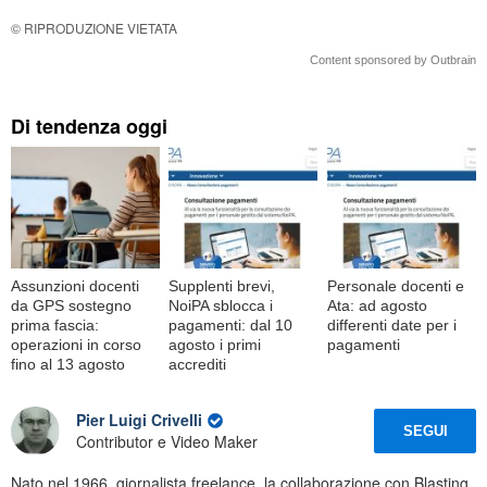
© RIPRODUZIONE VIETATA
Content sponsored by Outbrain
Di tendenza oggi
Assunzioni docenti
Supplenti brevi,
Personale docenti e
da GPS sostegno
NoiPA sblocca i
Ata: ad agosto
prima fascia:
pagamenti: dal 10
differenti date per i
operazioni in corso
agosto i primi
pagamenti
fino al 13 agosto
accrediti
Pier Luigi Crivelli
SEGUI
Contributor e Video Maker
Nato nel 1966, giornalista freelance, la collaborazione con Blasting