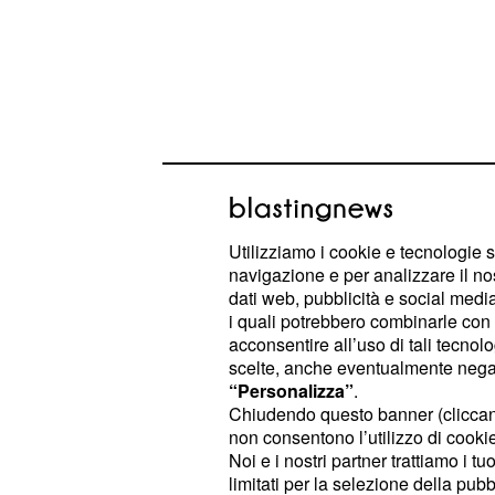
GP Mugello, Rossi an
Utilizziamo i cookie e tecnologie s
navigazione e per analizzare il no
La sua partecipazione sulla pista t
dati web, pubblicità e social media,
tutta da confermare e i tifosi del pil
i quali potrebbero combinarle con a
acconsentire all’uso di tali tecnol
il fiato in attesa di conoscere novit
scelte, anche eventualmente negand
meno del Dottore al GP del Mugell
“Personalizza”
.
tornato a parlare dopo la caduta ed 
Chiudendo questo banner (clicca
non consentono l’utilizzo di cookie 
cercando di tranquillizzare la marea
Noi e i nostri partner trattiamo i t
mesi di tifare per lui. Il pesarese s
limitati per la selezione della pubb