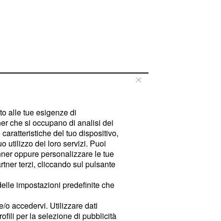
tto alle tue esigenze di
er che si occupano di analisi dei
caratteristiche del tuo dispositivo,
 utilizzo dei loro servizi. Puoi
ner oppure personalizzare le tue
tner terzi, cliccando sul pulsante
delle impostazioni predefinite che
e/o accedervi. Utilizzare dati
rofili per la selezione di pubblicità