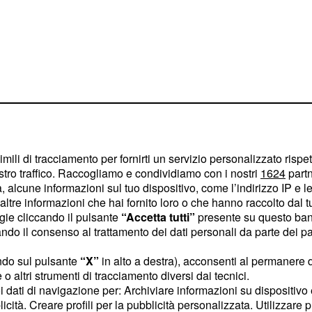
cora in dubbio
imili di tracciamento per fornirti un servizio personalizzato rispe
stro traffico. Raccogliamo e condividiamo con i nostri
1624
partn
oscana, dunque, è ancora
 alcune informazioni sul tuo dispositivo, come l’indirizzo IP e le 
ota di Tavullia trattengono
ltre informazioni che hai fornito loro o che hanno raccolto dal tuo
ogie cliccando il pulsante
“Accetta tutti”
presente su questo ban
à sulla partecipazione o
o il consenso al trattamento dei dati personali da parte dei par
o.
Valentino Rossi
è
il ricovero in ospedale,
ndo sul pulsante
“X”
in alto a destra), acconsenti al permanere 
o altri strumenti di tracciamento diversi dai tecnici.
 gialla che aspetta da
uoi dati di navigazione per: Archiviare informazioni su dispositivo 
ta lavorando per poter
licità. Creare profili per la pubblicità personalizzata. Utilizzare p