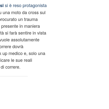
si è reso protagonista
si
u una moto da cross sul
è procurato un trauma
 presente in maniera
à si farà sentire in vista
 vuole assolutamente
orrere dovrà
 up medico e, solo una
icare le sue reali
di correre.