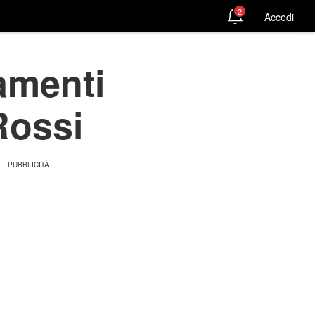
2
Accedi
amenti
Rossi