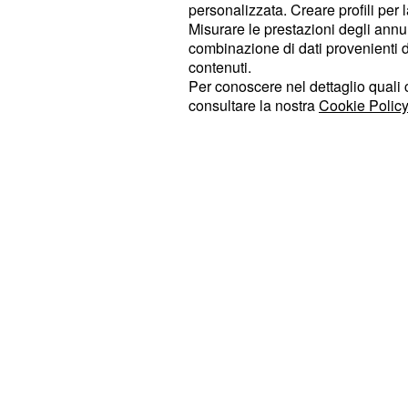
essere al via del Gran Premio d’Italia
personalizzata. Creare profili per 
Misurare le prestazioni degli annun
esserci. Nella giornata di giovedì, i
combinazione di dati provenienti da 
la visita medica per poter scendere 
contenuti.
domani si potrà avere la certezza d
Per conoscere nel dettaglio quali c
consultare la nostra
Cookie Policy
al GP del Mugello.