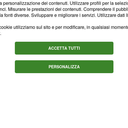
 e farà di tutto per
la personalizzazione dei contenuti. Utilizzare profili per la selez
ci. Misurare le prestazioni dei contenuti. Comprendere il pubblic
l Dottore dovrà superare
fonti diverse. Sviluppare e migliorare i servizi. Utilizzare dati l
in pista e dunque solo
ella sua partecipazione
ookie utilizziamo sul sito e per modificare, in qualsiasi momento,
.
ACCETTA TUTTI
PERSONALIZZA