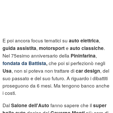
E poi ancora focus tematici su
,
auto elettrica
,
e
.
guida assistita
motorsport
auto classiche
Nel 75esimo anniversario della
,
Pininfarina
che poi si perfezionò negli
fondata da Battista
,
, non si poteva non trattare di
, del
Usa
car design
suo passato e del suo futuro. A riguardo i dibattiti
proseguono da 6 mesi. Ma tengono banco anche
i costi.
Dal
fanno sapere che il
Salone dell'Auto
super
deciso dal
più caro di
bollo auto
Governo Monti