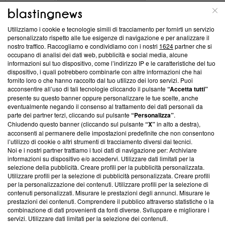
ABOUT
LINEA EDITORIALE
Utilizziamo i cookie e tecnologie simili di tracciamento per fornirti un servizio
Questa sezione offre informazioni trasparenti su Blasting
personalizzato rispetto alle tue esigenze di navigazione e per analizzare il
nostro traffico. Raccogliamo e condividiamo con i nostri
1624
partner che si
News, sui nostri processi editoriali e su come ci impegniamo a
occupano di analisi dei dati web, pubblicità e social media, alcune
creare news di qualità. Inoltre, afferma la nostra aderenza a
informazioni sul tuo dispositivo, come l’indirizzo IP e le caratteristiche del tuo
‘Trust Project - News with Integrity’
Blasting News non è
dispositivo, i quali potrebbero combinarle con altre informazioni che hai
ancora membro del programma, ma ha richiesto di farne
fornito loro o che hanno raccolto dal tuo utilizzo dei loro servizi. Puoi
parte; Trust Project non ha ancora effettuato una verifica di
acconsentire all’uso di tali tecnologie cliccando il pulsante
“Accetta tutti”
conformità agli standard.
presente su questo banner oppure personalizzare le tue scelte, anche
eventualmente negando il consenso al trattamento dei dati personali da
parte dei partner terzi, cliccando sul pulsante
“Personalizza”
.
Su di noi
Chiudendo questo banner (cliccando sul pulsante
“X”
in alto a destra),
acconsenti al permanere delle impostazioni predefinite che non consentono
Team editoriale
l’utilizzo di cookie o altri strumenti di tracciamento diversi dai tecnici.
Noi e i nostri partner trattiamo i tuoi dati di navigazione per: Archiviare
Corporate
informazioni su dispositivo e/o accedervi. Utilizzare dati limitati per la
selezione della pubblicità. Creare profili per la pubblicità personalizzata.
Redazione
Utilizzare profili per la selezione di pubblicità personalizzata. Creare profili
per la personalizzazione dei contenuti. Utilizzare profili per la selezione di
Informativa Privacy
contenuti personalizzati. Misurare le prestazioni degli annunci. Misurare le
prestazioni dei contenuti. Comprendere il pubblico attraverso statistiche o la
Cookie Policy
combinazione di dati provenienti da fonti diverse. Sviluppare e migliorare i
servizi. Utilizzare dati limitati per la selezione dei contenuti.
Blasting SA, IDI CHE-247.845.224, Via Carlo Frasca, 3 - 6900