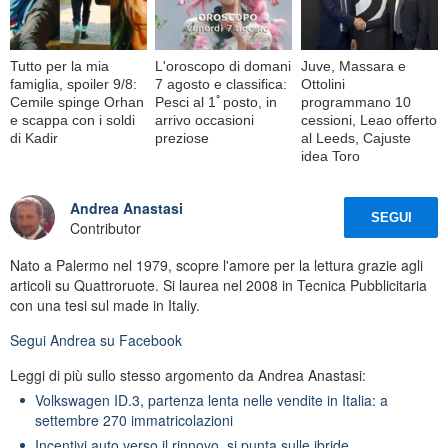
Tutto per la mia
L'oroscopo di domani
Juve, Massara e
famiglia, spoiler 9/8:
7 agosto e classifica:
Ottolini
Cemile spinge Orhan
Pesci al 1ﾟposto, in
programmano 10
e scappa con i soldi
arrivo occasioni
cessioni, Leao offerto
di Kadir
preziose
al Leeds, Cajuste
idea Toro
Andrea Anastasi
SEGUI
Contributor
Nato a Palermo nel 1979, scopre l'amore per la lettura grazie agli
articoli su Quattroruote. Si laurea nel 2008 in Tecnica Pubblicitaria
con una tesi sul made in Italiy.
Segui
Andrea
su Facebook
Leggi di più sullo stesso argomento da Andrea Anastasi:
Volkswagen ID.3, partenza lenta nelle vendite in Italia: a
settembre 270 immatricolazioni
Incentivi auto verso il rinnovo, si punta sulle ibride