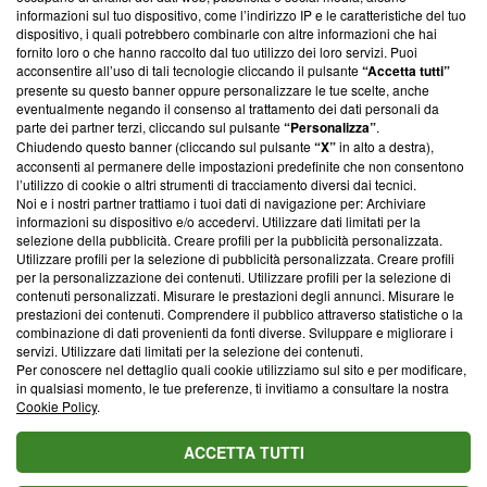
creare news di qualità. Inoltre, afferma la nostra aderenza a
informazioni sul tuo dispositivo, come l’indirizzo IP e le caratteristiche del tuo
‘Trust Project - News with Integrity’
Blasting News non è
dispositivo, i quali potrebbero combinarle con altre informazioni che hai
ancora membro del programma, ma ha richiesto di farne
fornito loro o che hanno raccolto dal tuo utilizzo dei loro servizi. Puoi
parte; Trust Project non ha ancora effettuato una verifica di
acconsentire all’uso di tali tecnologie cliccando il pulsante
“Accetta tutti”
conformità agli standard.
presente su questo banner oppure personalizzare le tue scelte, anche
eventualmente negando il consenso al trattamento dei dati personali da
parte dei partner terzi, cliccando sul pulsante
“Personalizza”
.
Su di noi
Chiudendo questo banner (cliccando sul pulsante
“X”
in alto a destra),
acconsenti al permanere delle impostazioni predefinite che non consentono
Team editoriale
l’utilizzo di cookie o altri strumenti di tracciamento diversi dai tecnici.
Noi e i nostri partner trattiamo i tuoi dati di navigazione per: Archiviare
Corporate
informazioni su dispositivo e/o accedervi. Utilizzare dati limitati per la
selezione della pubblicità. Creare profili per la pubblicità personalizzata.
Redazione
Utilizzare profili per la selezione di pubblicità personalizzata. Creare profili
per la personalizzazione dei contenuti. Utilizzare profili per la selezione di
Informativa Privacy
contenuti personalizzati. Misurare le prestazioni degli annunci. Misurare le
prestazioni dei contenuti. Comprendere il pubblico attraverso statistiche o la
Cookie Policy
combinazione di dati provenienti da fonti diverse. Sviluppare e migliorare i
servizi. Utilizzare dati limitati per la selezione dei contenuti.
Blasting SA, IDI CHE-247.845.224, Via Carlo Frasca, 3 - 6900
Per conoscere nel dettaglio quali cookie utilizziamo sul sito e per modificare,
Lugano (Svizzera) Tel:
+39 0690258937
in qualsiasi momento, le tue preferenze, ti invitiamo a consultare la nostra
Cookie Policy
.
© 2026 Blasting News
ACCETTA TUTTI