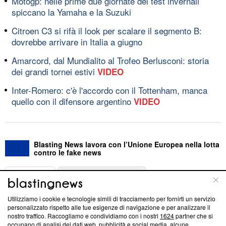
Motogp: nelle prime due giornate dei test invernali
spiccano la Yamaha e la Suzuki
Citroen C3 si rifà il look per scalare il segmento B:
dovrebbe arrivare in Italia a giugno
Amarcord, dal Mundialito al Trofeo Berlusconi: storia
dei grandi tornei estivi
VIDEO
Inter-Romero: c'è l'accordo con il Tottenham, manca
quello con il difensore argentino
VIDEO
Blasting News lavora con l’Unione Europea nella lotta
contro le fake news
ABOUT
LINEA EDITORIALE
Utilizziamo i cookie e tecnologie simili di tracciamento per fornirti un servizio
Questa sezione offre informazioni trasparenti su Blasting
personalizzato rispetto alle tue esigenze di navigazione e per analizzare il
nostro traffico. Raccogliamo e condividiamo con i nostri
1624
partner che si
News, sui nostri processi editoriali e su come ci impegniamo a
occupano di analisi dei dati web, pubblicità e social media, alcune