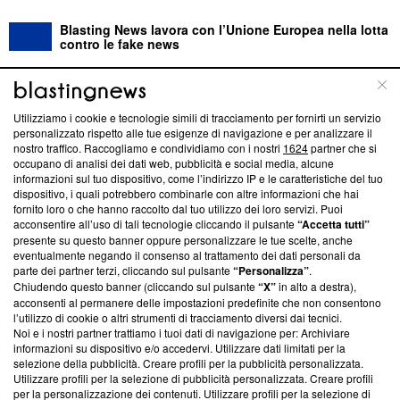
Blasting News lavora con l’Unione Europea nella lotta
contro le fake news
ABOUT
LINEA EDITORIALE
Utilizziamo i cookie e tecnologie simili di tracciamento per fornirti un servizio
personalizzato rispetto alle tue esigenze di navigazione e per analizzare il
Questa sezione offre informazioni trasparenti su Blasting
nostro traffico. Raccogliamo e condividiamo con i nostri
1624
partner che si
News, sui nostri processi editoriali e su come ci impegniamo a
occupano di analisi dei dati web, pubblicità e social media, alcune
creare news di qualità. Inoltre, afferma la nostra aderenza a
informazioni sul tuo dispositivo, come l’indirizzo IP e le caratteristiche del tuo
‘Trust Project - News with Integrity’
Blasting News non è
dispositivo, i quali potrebbero combinarle con altre informazioni che hai
fornito loro o che hanno raccolto dal tuo utilizzo dei loro servizi. Puoi
ancora membro del programma, ma ha richiesto di farne
acconsentire all’uso di tali tecnologie cliccando il pulsante
“Accetta tutti”
parte; Trust Project non ha ancora effettuato una verifica di
presente su questo banner oppure personalizzare le tue scelte, anche
conformità agli standard.
eventualmente negando il consenso al trattamento dei dati personali da
parte dei partner terzi, cliccando sul pulsante
“Personalizza”
.
Su di noi
Chiudendo questo banner (cliccando sul pulsante
“X”
in alto a destra),
acconsenti al permanere delle impostazioni predefinite che non consentono
Team editoriale
l’utilizzo di cookie o altri strumenti di tracciamento diversi dai tecnici.
Noi e i nostri partner trattiamo i tuoi dati di navigazione per: Archiviare
Corporate
informazioni su dispositivo e/o accedervi. Utilizzare dati limitati per la
selezione della pubblicità. Creare profili per la pubblicità personalizzata.
Redazione
Utilizzare profili per la selezione di pubblicità personalizzata. Creare profili
per la personalizzazione dei contenuti. Utilizzare profili per la selezione di