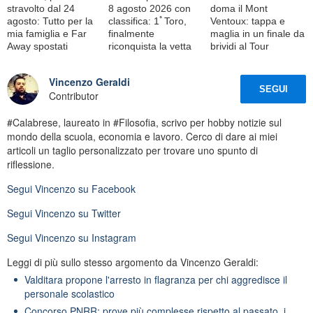
stravolto dal 24
8 agosto 2026 con
doma il Mont
agosto: Tutto per la
classifica: 1ﾟToro,
Ventoux: tappa e
mia famiglia e Far
finalmente
maglia in un finale da
Away spostati
riconquista la vetta
brividi al Tour
Vincenzo Geraldi
SEGUI
Contributor
#Calabrese, laureato in #Filosofia, scrivo per hobby notizie sul
mondo della scuola, economia e lavoro. Cerco di dare ai miei
articoli un taglio personalizzato per trovare uno spunto di
riflessione.
Segui
Vincenzo
su Facebook
Segui
Vincenzo
su Twitter
Segui
Vincenzo
su Instagram
Leggi di più sullo stesso argomento da Vincenzo Geraldi:
Valditara propone l'arresto in flagranza per chi aggredisce il
personale scolastico
Concorso PNRR: prove più complesse rispetto al passato, i