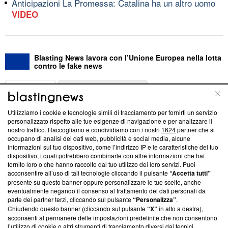
Anticipazioni La Promessa: Catalina ha un altro uomo
VIDEO
Blasting News lavora con l’Unione Europea nella lotta
contro le fake news
ABOUT
LINEA EDITORIALE
Utilizziamo i cookie e tecnologie simili di tracciamento per fornirti un servizio
Questa sezione offre informazioni trasparenti su Blasting
personalizzato rispetto alle tue esigenze di navigazione e per analizzare il
nostro traffico. Raccogliamo e condividiamo con i nostri
1624
partner che si
News, sui nostri processi editoriali e su come ci impegniamo a
occupano di analisi dei dati web, pubblicità e social media, alcune
creare news di qualità. Inoltre, afferma la nostra aderenza a
informazioni sul tuo dispositivo, come l’indirizzo IP e le caratteristiche del tuo
‘Trust Project - News with Integrity’
Blasting News non è
dispositivo, i quali potrebbero combinarle con altre informazioni che hai
ancora membro del programma, ma ha richiesto di farne
fornito loro o che hanno raccolto dal tuo utilizzo dei loro servizi. Puoi
parte; Trust Project non ha ancora effettuato una verifica di
acconsentire all’uso di tali tecnologie cliccando il pulsante
“Accetta tutti”
conformità agli standard.
presente su questo banner oppure personalizzare le tue scelte, anche
eventualmente negando il consenso al trattamento dei dati personali da
parte dei partner terzi, cliccando sul pulsante
“Personalizza”
.
Su di noi
Chiudendo questo banner (cliccando sul pulsante
“X”
in alto a destra),
acconsenti al permanere delle impostazioni predefinite che non consentono
Team editoriale
l’utilizzo di cookie o altri strumenti di tracciamento diversi dai tecnici.