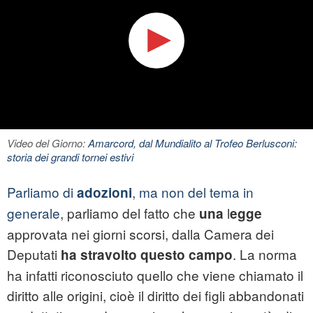
Video del Giorno:
Amarcord, dal Mundialito al Trofeo Berlusconi:
storia dei grandi tornei estivi
Parliamo di
, ma non del tema in
adozioni
generale
, parliamo del fatto che
l
una
egge
approvata nei giorni scorsi, dalla Camera dei
Deputati
. La norma
ha
stravolto
questo
campo
ha infatti riconosciuto quello che viene chiamato il
diritto alle origini, cioè il diritto dei figli abbandonati