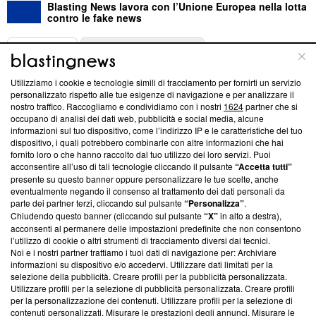
Blasting News lavora con l’Unione Europea nella lotta
contro le fake news
ABOUT
LINEA EDITORIALE
Utilizziamo i cookie e tecnologie simili di tracciamento per fornirti un servizio
Questa sezione offre informazioni trasparenti su Blasting
personalizzato rispetto alle tue esigenze di navigazione e per analizzare il
nostro traffico. Raccogliamo e condividiamo con i nostri
1624
partner che si
News, sui nostri processi editoriali e su come ci impegniamo a
occupano di analisi dei dati web, pubblicità e social media, alcune
creare news di qualità. Inoltre, afferma la nostra aderenza a
informazioni sul tuo dispositivo, come l’indirizzo IP e le caratteristiche del tuo
‘Trust Project - News with Integrity’
Blasting News non è
dispositivo, i quali potrebbero combinarle con altre informazioni che hai
ancora membro del programma, ma ha richiesto di farne
fornito loro o che hanno raccolto dal tuo utilizzo dei loro servizi. Puoi
parte; Trust Project non ha ancora effettuato una verifica di
acconsentire all’uso di tali tecnologie cliccando il pulsante
“Accetta tutti”
conformità agli standard.
presente su questo banner oppure personalizzare le tue scelte, anche
eventualmente negando il consenso al trattamento dei dati personali da
parte dei partner terzi, cliccando sul pulsante
“Personalizza”
.
Su di noi
Chiudendo questo banner (cliccando sul pulsante
“X”
in alto a destra),
acconsenti al permanere delle impostazioni predefinite che non consentono
Team editoriale
l’utilizzo di cookie o altri strumenti di tracciamento diversi dai tecnici.
Noi e i nostri partner trattiamo i tuoi dati di navigazione per: Archiviare
Corporate
informazioni su dispositivo e/o accedervi. Utilizzare dati limitati per la
selezione della pubblicità. Creare profili per la pubblicità personalizzata.
Redazione
Utilizzare profili per la selezione di pubblicità personalizzata. Creare profili
per la personalizzazione dei contenuti. Utilizzare profili per la selezione di
Informativa Privacy
contenuti personalizzati. Misurare le prestazioni degli annunci. Misurare le