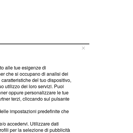
tto alle tue esigenze di
er che si occupano di analisi dei
caratteristiche del tuo dispositivo,
 utilizzo dei loro servizi. Puoi
ner oppure personalizzare le tue
tner terzi, cliccando sul pulsante
delle impostazioni predefinite che
e/o accedervi. Utilizzare dati
rofili per la selezione di pubblicità