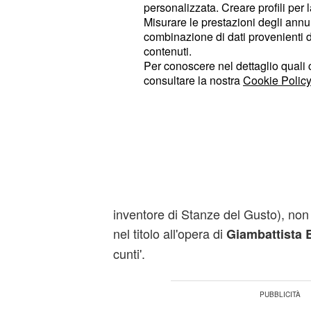
personalizzata. Creare profili per 
Il
, ordinario di
Prof. Paolo Inglese
Misurare le prestazioni degli annun
Forestali, ha introdotto il libro parla
combinazione di dati provenienti da 
contenuti.
trasporto con cui Moschetti ha scritt
Per conoscere nel dettaglio quali c
non solo da una passione per piatti
consultare la nostra
Cookie Policy
dell'autore, quando "svegliandosi a
sentiva l'odore di ragù e vedeva la 
gnocchi". Oltre alla
, all
Campania
per la sua famiglia, c'è anche tanta c
da Moschetti "la più varia, la più buo
prefazione al libro, curata da
Mario
inventore di Stanze del Gusto), non è
nel titolo all'opera di
Giambattista 
cunti'.