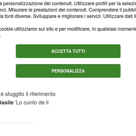
la personalizzazione dei contenuti. Utilizzare profili per la selez
 Scienze Agrarie e
ci. Misurare le prestazioni dei contenuti. Comprendere il pubblic
ndo dell'assoluto
fonti diverse. Sviluppare e migliorare i servizi. Utilizzare dati l
o. Un ricettario guidato
ookie utilizziamo sul sito e per modificare, in qualsiasi momento,
 radicati nella memoria
.
l mattino da ragazzo
nonna preparare gli
ACCETTA TUTTI
a sua infanzia e all'amore
ucina siciliana, definita
PERSONALIZZA
na d'Italia." Nella
(il cuoco
 Avallone
 sfuggito il riferimento
'Lo cunto de li
Basile