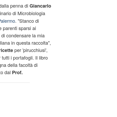
dalla penna di
Giancarlo
inario di Microbiologia
Palermo
. "Stanco di
 parenti sparsi ai
 di condensare la mia
iana in questa raccolta",
per 'pirucchiusi',
icette
utti i portafogli. Il libro
na della facoltà di
to dal
Prof.