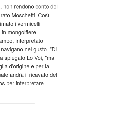
ti, non rendono conto del
arato Moschetti. Così
imato i vermicelli
i in mongolfiere,
campo, interpretato
e navigano nel gusto. "Di
 ha spiegato Lo Voi, "ma
lia d'origine e per la
uale andrà il ricavato del
os per interpretare