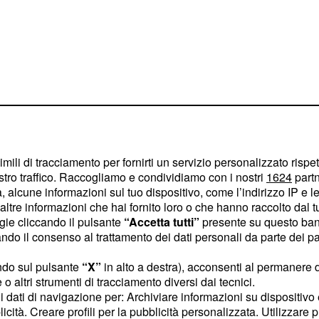
denti di
Scienze e
imili di tracciamento per fornirti un servizio personalizzato rispe
stro traffico. Raccogliamo e condividiamo con i nostri
1624
partn
rché il ricavato de 'Lo
 alcune informazioni sul tuo dispositivo, come l’indirizzo IP e le 
ante&Descartes, andrà a
ltre informazioni che hai fornito loro o che hanno raccolto dal tuo
ercatori
ogie cliccando il pulsante
“Accetta tutti”
presente su questo ban
o il consenso al trattamento dei dati personali da parte dei par
ndo sul pulsante
“X”
in alto a destra), acconsenti al permanere 
cilia, le ricette
o altri strumenti di tracciamento diversi dai tecnici.
uoi dati di navigazione per: Archiviare informazioni su dispositivo 
i
licità. Creare profili per la pubblicità personalizzata. Utilizzare p