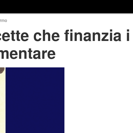
ermo
icette che finanzia i
imentare