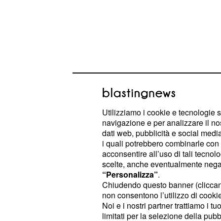
e rivolto agli stu
Nicola Francesca
Utilizziamo i cookie e tecnologie s
navigazione e per analizzare il no
Tecnologie Agroalimentari
, anche pe
dati web, pubblicità e social media,
cunto de li maccarune', edito da D
i quali potrebbero combinarle con a
costituire
borse di studio per i ric
acconsentire all’uso di tali tecnol
scelte, anche eventualmente negand
.
dell'agroalimentare
“Personalizza”
.
Chiudendo questo banner (clicca
Tra la Campania e la Si
non consentono l’utilizzo di cookie 
Noi e i nostri partner trattiamo i t
di Giancarlo Moschett
limitati per la selezione della pubb