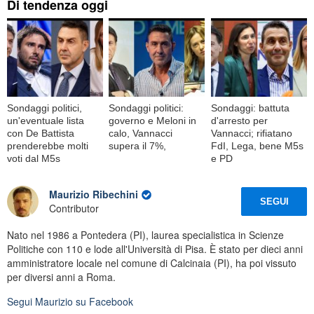
Di tendenza oggi
Sondaggi politici,
Sondaggi politici:
Sondaggi: battuta
un'eventuale lista
governo e Meloni in
d'arresto per
con De Battista
calo, Vannacci
Vannacci; rifiatano
prenderebbe molti
supera il 7%,
FdI, Lega, bene M5s
voti dal M5s
e PD
Maurizio Ribechini
SEGUI
Contributor
Nato nel 1986 a Pontedera (PI), laurea specialistica in Scienze
Politiche con 110 e lode all'Università di Pisa. È stato per dieci anni
amministratore locale nel comune di Calcinaia (PI), ha poi vissuto
per diversi anni a Roma.
Segui
Maurizio
su Facebook