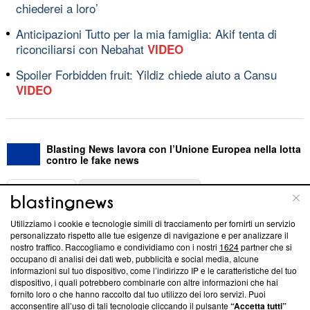
chiederei a loro’
Anticipazioni Tutto per la mia famiglia: Akif tenta di
riconciliarsi con Nebahat
VIDEO
Spoiler Forbidden fruit: Yildiz chiede aiuto a Cansu
VIDEO
Blasting News lavora con l’Unione Europea nella lotta
contro le fake news
ABOUT
LINEA EDITORIALE
Utilizziamo i cookie e tecnologie simili di tracciamento per fornirti un servizio
Questa sezione offre informazioni trasparenti su Blasting
personalizzato rispetto alle tue esigenze di navigazione e per analizzare il
nostro traffico. Raccogliamo e condividiamo con i nostri
1624
partner che si
News, sui nostri processi editoriali e su come ci impegniamo a
occupano di analisi dei dati web, pubblicità e social media, alcune
creare news di qualità. Inoltre, afferma la nostra aderenza a
informazioni sul tuo dispositivo, come l’indirizzo IP e le caratteristiche del tuo
‘Trust Project - News with Integrity’
Blasting News non è
dispositivo, i quali potrebbero combinarle con altre informazioni che hai
ancora membro del programma, ma ha richiesto di farne
fornito loro o che hanno raccolto dal tuo utilizzo dei loro servizi. Puoi
parte; Trust Project non ha ancora effettuato una verifica di
acconsentire all’uso di tali tecnologie cliccando il pulsante
“Accetta tutti”