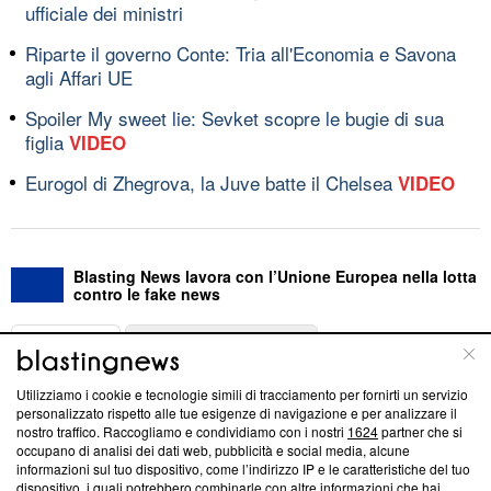
ufficiale dei ministri
Riparte il governo Conte: Tria all'Economia e Savona
agli Affari UE
Spoiler My sweet lie: Sevket scopre le bugie di sua
figlia
VIDEO
Eurogol di Zhegrova, la Juve batte il Chelsea
VIDEO
Blasting News lavora con l’Unione Europea nella lotta
contro le fake news
ABOUT
LINEA EDITORIALE
Utilizziamo i cookie e tecnologie simili di tracciamento per fornirti un servizio
Questa sezione offre informazioni trasparenti su Blasting
personalizzato rispetto alle tue esigenze di navigazione e per analizzare il
nostro traffico. Raccogliamo e condividiamo con i nostri
1624
partner che si
News, sui nostri processi editoriali e su come ci impegniamo a
occupano di analisi dei dati web, pubblicità e social media, alcune
creare news di qualità. Inoltre, afferma la nostra aderenza a
informazioni sul tuo dispositivo, come l’indirizzo IP e le caratteristiche del tuo
‘Trust Project - News with Integrity’
Blasting News non è
dispositivo, i quali potrebbero combinarle con altre informazioni che hai