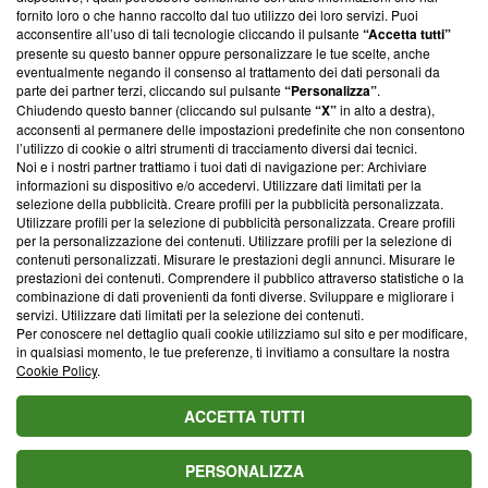
ancora membro del programma, ma ha richiesto di farne
fornito loro o che hanno raccolto dal tuo utilizzo dei loro servizi. Puoi
parte; Trust Project non ha ancora effettuato una verifica di
acconsentire all’uso di tali tecnologie cliccando il pulsante
“Accetta tutti”
conformità agli standard.
presente su questo banner oppure personalizzare le tue scelte, anche
eventualmente negando il consenso al trattamento dei dati personali da
parte dei partner terzi, cliccando sul pulsante
“Personalizza”
.
Su di noi
Chiudendo questo banner (cliccando sul pulsante
“X”
in alto a destra),
acconsenti al permanere delle impostazioni predefinite che non consentono
Team editoriale
l’utilizzo di cookie o altri strumenti di tracciamento diversi dai tecnici.
Noi e i nostri partner trattiamo i tuoi dati di navigazione per: Archiviare
Corporate
informazioni su dispositivo e/o accedervi. Utilizzare dati limitati per la
selezione della pubblicità. Creare profili per la pubblicità personalizzata.
Redazione
Utilizzare profili per la selezione di pubblicità personalizzata. Creare profili
per la personalizzazione dei contenuti. Utilizzare profili per la selezione di
Informativa Privacy
contenuti personalizzati. Misurare le prestazioni degli annunci. Misurare le
prestazioni dei contenuti. Comprendere il pubblico attraverso statistiche o la
Cookie Policy
combinazione di dati provenienti da fonti diverse. Sviluppare e migliorare i
servizi. Utilizzare dati limitati per la selezione dei contenuti.
Blasting SA, IDI CHE-247.845.224, Via Carlo Frasca, 3 - 6900
Per conoscere nel dettaglio quali cookie utilizziamo sul sito e per modificare,
Lugano (Svizzera) Tel:
+39 0690258937
in qualsiasi momento, le tue preferenze, ti invitiamo a consultare la nostra
Cookie Policy
.
© 2026 Blasting News
ACCETTA TUTTI
PERSONALIZZA