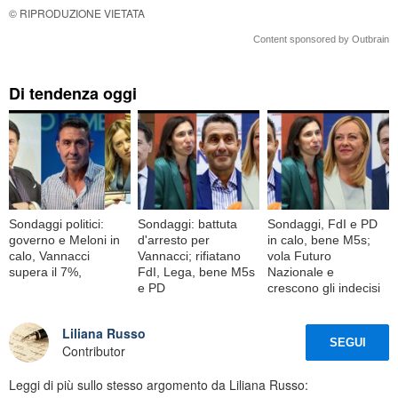
© RIPRODUZIONE VIETATA
Content sponsored by Outbrain
Di tendenza oggi
Sondaggi politici:
Sondaggi: battuta
Sondaggi, FdI e PD
governo e Meloni in
d'arresto per
in calo, bene M5s;
calo, Vannacci
Vannacci; rifiatano
vola Futuro
supera il 7%,
FdI, Lega, bene M5s
Nazionale e
e PD
crescono gli indecisi
Liliana Russo
SEGUI
Contributor
Leggi di più sullo stesso argomento da Liliana Russo: