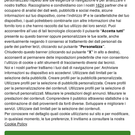
nostro traffico. Raccogliamo e condividiamo con i nostri
1624
partner che si
News, sui nostri processi editoriali e su come ci impegniamo a
occupano di analisi dei dati web, pubblicità e social media, alcune
creare news di qualità. Inoltre, afferma la nostra aderenza a
informazioni sul tuo dispositivo, come l’indirizzo IP e le caratteristiche del tuo
‘Trust Project - News with Integrity’
Blasting News non è
dispositivo, i quali potrebbero combinarle con altre informazioni che hai
ancora membro del programma, ma ha richiesto di farne
fornito loro o che hanno raccolto dal tuo utilizzo dei loro servizi. Puoi
parte; Trust Project non ha ancora effettuato una verifica di
acconsentire all’uso di tali tecnologie cliccando il pulsante
“Accetta tutti”
conformità agli standard.
presente su questo banner oppure personalizzare le tue scelte, anche
eventualmente negando il consenso al trattamento dei dati personali da
parte dei partner terzi, cliccando sul pulsante
“Personalizza”
.
Su di noi
Chiudendo questo banner (cliccando sul pulsante
“X”
in alto a destra),
acconsenti al permanere delle impostazioni predefinite che non consentono
Team editoriale
l’utilizzo di cookie o altri strumenti di tracciamento diversi dai tecnici.
Noi e i nostri partner trattiamo i tuoi dati di navigazione per: Archiviare
Corporate
informazioni su dispositivo e/o accedervi. Utilizzare dati limitati per la
selezione della pubblicità. Creare profili per la pubblicità personalizzata.
Redazione
Utilizzare profili per la selezione di pubblicità personalizzata. Creare profili
per la personalizzazione dei contenuti. Utilizzare profili per la selezione di
Informativa Privacy
contenuti personalizzati. Misurare le prestazioni degli annunci. Misurare le
prestazioni dei contenuti. Comprendere il pubblico attraverso statistiche o la
Cookie Policy
combinazione di dati provenienti da fonti diverse. Sviluppare e migliorare i
servizi. Utilizzare dati limitati per la selezione dei contenuti.
Blasting SA, IDI CHE-247.845.224, Via Carlo Frasca, 3 - 6900
Per conoscere nel dettaglio quali cookie utilizziamo sul sito e per modificare,
Lugano (Svizzera) Tel:
+39 0690258937
in qualsiasi momento, le tue preferenze, ti invitiamo a consultare la nostra
Cookie Policy
.
© 2026 Blasting News