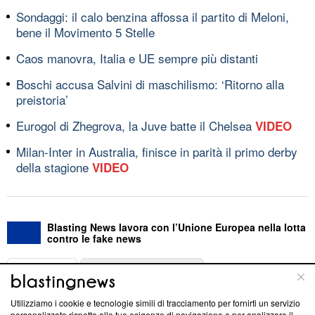
Sondaggi: il calo benzina affossa il partito di Meloni,
bene il Movimento 5 Stelle
Caos manovra, Italia e UE sempre più distanti
Boschi accusa Salvini di maschilismo: ‘Ritorno alla
preistoria’
Eurogol di Zhegrova, la Juve batte il Chelsea
VIDEO
Milan-Inter in Australia, finisce in parità il primo derby
della stagione
VIDEO
Blasting News lavora con l’Unione Europea nella lotta
contro le fake news
ABOUT
LINEA EDITORIALE
Utilizziamo i cookie e tecnologie simili di tracciamento per fornirti un servizio
Questa sezione offre informazioni trasparenti su Blasting
personalizzato rispetto alle tue esigenze di navigazione e per analizzare il