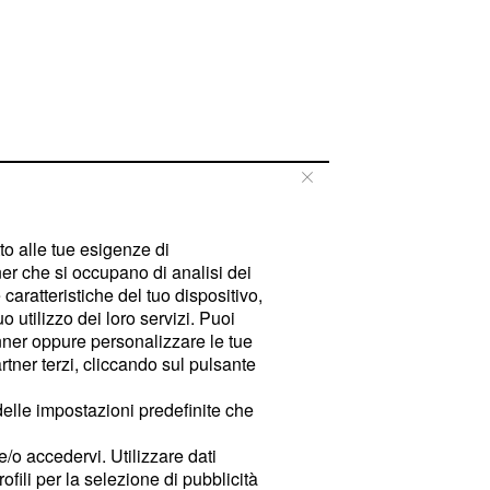
tto alle tue esigenze di
er che si occupano di analisi dei
caratteristiche del tuo dispositivo,
 utilizzo dei loro servizi. Puoi
ner oppure personalizzare le tue
tner terzi, cliccando sul pulsante
delle impostazioni predefinite che
e/o accedervi. Utilizzare dati
rofili per la selezione di pubblicità