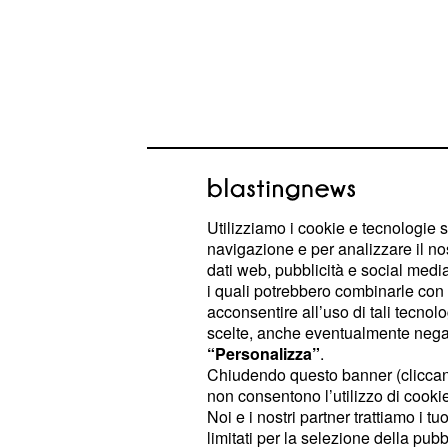
Le novità introdotte d
Utilizziamo i cookie e tecnologie s
La proposta a prima firma del grup
navigazione e per analizzare il no
Movimento 5 Stelle prevede la riduz
dati web, pubblicità e social media,
i quali potrebbero combinarle con a
945 a 600. Il Senato della Repubbli
acconsentire all’uso di tali tecnol
attuali 315 membri a 200 mentre la
scelte, anche eventualmente negand
vedrebbe una riduzione da 630 a 400.
“Personalizza”
.
Chiudendo questo banner (clicca
legislativo dovesse giungere a c
non consentono l’utilizzo di cookie 
riduzione del 36,8% per entrambe le
Noi e i nostri partner trattiamo i t
riduce anche il numero dei parlament
limitati per la selezione della pubb