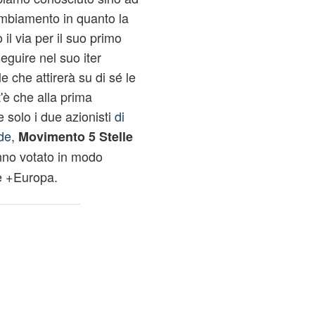
ambiamento in quanto la
il via per il suo primo
guire nel suo iter
e che attirerà su di sé le
nt'è che alla prima
 solo i due azionisti
di
de
,
Movimento 5 Stelle
nno votato in modo
e +Europa.