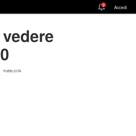
2
Accedi
 vedere
00