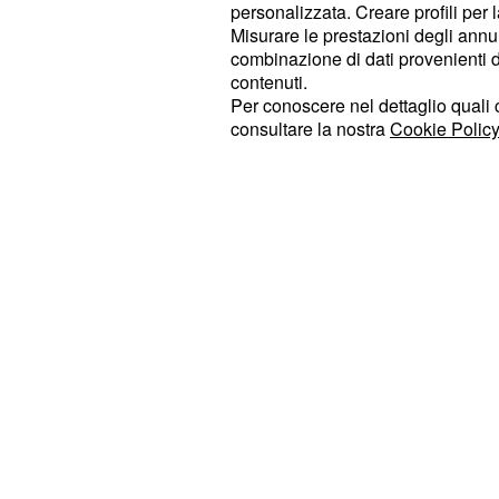
personalizzata. Creare profili per 
circoscrizioni estere: con la norm
Misurare le prestazioni degli annun
ma con la nuova norma sono previst
combinazione di dati provenienti da 
eletti al di fuori dei confini italiani
contenuti.
Per conoscere nel dettaglio quali c
descritta porterebbe l'Italia ad esse
consultare la nostra
Cookie Policy
proporzione fra parlamentari e eletto
zona dell'Unione Europea.