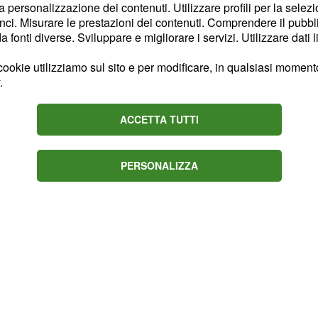
la personalizzazione dei contenuti. Utilizzare profili per la selez
a vigente ammontano a 12
ci. Misurare le prestazioni dei contenuti. Comprendere il pubblic
i solo 8 rappresentanti
fonti diverse. Sviluppare e migliorare i servizi. Utilizzare dati l
. La riduzione appena
ookie utilizziamo sul sito e per modificare, in qualsiasi momento,
re uno dei paesi con la
.
ri fra le più basse della
ACCETTA TUTTI
PERSONALIZZA