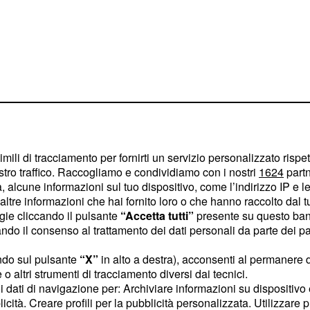
al testo
imili di tracciamento per fornirti un servizio personalizzato rispe
po parlamentare del
stro traffico. Raccogliamo e condividiamo con i nostri
1624
partn
ione dei parlamentari da
 alcune informazioni sul tuo dispositivo, come l’indirizzo IP e le 
ltre informazioni che hai fornito loro o che hanno raccolto dal tuo
ca passerebbe così dagli
ogie cliccando il pulsante
“Accetta tutti”
presente su questo ban
 Camera dei Deputati
o il consenso al trattamento dei dati personali da parte dei par
 Nel caso in cui l'iter
ndo sul pulsante
“X”
in alto a destra), acconsenti al permanere 
ompimento avremmo una
o altri strumenti di tracciamento diversi dai tecnici.
 Camere legislative. Si
uoi dati di navigazione per: Archiviare informazioni su dispositivo 
ari eletti nelle
licità. Creare profili per la pubblicità personalizzata. Utilizzare p