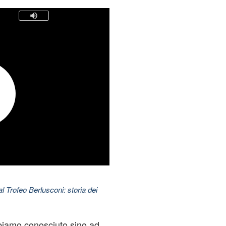
l Trofeo Berlusconi: storia dei
bbiamo conosciuto sino ad