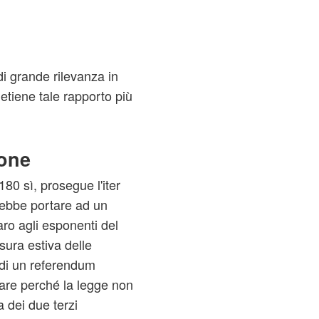
i grande rilevanza in
detiene tale rapporto più
ione
80 sì, prosegue l'iter
rebbe portare ad un
aro agli esponenti del
sura estiva delle
di un referendum
idare perché la legge non
 dei due terzi