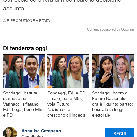
assunta.
© RIPRODUZIONE VIETATA
Content sponsored by Outbrain
Di tendenza oggi
Sondaggi: battuta
Sondaggi, FdI e PD
Sondaggi: boom di
d'arresto per
in calo, bene M5s;
Futuro Nazionale,
Vannacci; rifiatano
vola Futuro
ora è il quinto partito;
FdI, Lega, bene M5s
Nazionale e
bocciata la legge
e PD
crescono gli indecisi
elettorale
Annalisa Catapano
SEGUI
Contributor