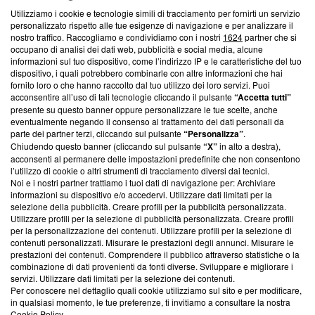
Utilizziamo i cookie e tecnologie simili di tracciamento per fornirti un servizio
Questa sezione offre informazioni trasparenti su Blasting
personalizzato rispetto alle tue esigenze di navigazione e per analizzare il
nostro traffico. Raccogliamo e condividiamo con i nostri
1624
partner che si
News, sui nostri processi editoriali e su come ci impegniamo a
occupano di analisi dei dati web, pubblicità e social media, alcune
creare news di qualità. Inoltre, afferma la nostra aderenza a
informazioni sul tuo dispositivo, come l’indirizzo IP e le caratteristiche del tuo
‘Trust Project - News with Integrity’
Blasting News non è
dispositivo, i quali potrebbero combinarle con altre informazioni che hai
ancora membro del programma, ma ha richiesto di farne
fornito loro o che hanno raccolto dal tuo utilizzo dei loro servizi. Puoi
parte; Trust Project non ha ancora effettuato una verifica di
acconsentire all’uso di tali tecnologie cliccando il pulsante
“Accetta tutti”
conformità agli standard.
presente su questo banner oppure personalizzare le tue scelte, anche
eventualmente negando il consenso al trattamento dei dati personali da
parte dei partner terzi, cliccando sul pulsante
“Personalizza”
.
Su di noi
Chiudendo questo banner (cliccando sul pulsante
“X”
in alto a destra),
acconsenti al permanere delle impostazioni predefinite che non consentono
Team editoriale
l’utilizzo di cookie o altri strumenti di tracciamento diversi dai tecnici.
Noi e i nostri partner trattiamo i tuoi dati di navigazione per: Archiviare
Corporate
informazioni su dispositivo e/o accedervi. Utilizzare dati limitati per la
selezione della pubblicità. Creare profili per la pubblicità personalizzata.
Redazione
Utilizzare profili per la selezione di pubblicità personalizzata. Creare profili
per la personalizzazione dei contenuti. Utilizzare profili per la selezione di
Informativa Privacy
contenuti personalizzati. Misurare le prestazioni degli annunci. Misurare le
prestazioni dei contenuti. Comprendere il pubblico attraverso statistiche o la
Cookie Policy
combinazione di dati provenienti da fonti diverse. Sviluppare e migliorare i
servizi. Utilizzare dati limitati per la selezione dei contenuti.
Blasting SA, IDI CHE-247.845.224, Via Carlo Frasca, 3 - 6900
Per conoscere nel dettaglio quali cookie utilizziamo sul sito e per modificare,
Lugano (Svizzera) Tel:
+39 0690258937
in qualsiasi momento, le tue preferenze, ti invitiamo a consultare la nostra
Cookie Policy
.