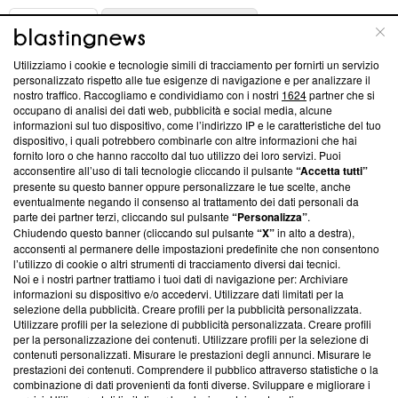
ABOUT
LINEA EDITORIALE
Utilizziamo i cookie e tecnologie simili di tracciamento per fornirti un servizio
Questa sezione offre informazioni trasparenti su Blasting
personalizzato rispetto alle tue esigenze di navigazione e per analizzare il
nostro traffico. Raccogliamo e condividiamo con i nostri
1624
partner che si
News, sui nostri processi editoriali e su come ci impegniamo a
occupano di analisi dei dati web, pubblicità e social media, alcune
creare news di qualità. Inoltre, afferma la nostra aderenza a
informazioni sul tuo dispositivo, come l’indirizzo IP e le caratteristiche del tuo
‘Trust Project - News with Integrity’
Blasting News non è
dispositivo, i quali potrebbero combinarle con altre informazioni che hai
ancora membro del programma, ma ha richiesto di farne
fornito loro o che hanno raccolto dal tuo utilizzo dei loro servizi. Puoi
parte; Trust Project non ha ancora effettuato una verifica di
acconsentire all’uso di tali tecnologie cliccando il pulsante
“Accetta tutti”
conformità agli standard.
presente su questo banner oppure personalizzare le tue scelte, anche
eventualmente negando il consenso al trattamento dei dati personali da
parte dei partner terzi, cliccando sul pulsante
“Personalizza”
.
Su di noi
Chiudendo questo banner (cliccando sul pulsante
“X”
in alto a destra),
acconsenti al permanere delle impostazioni predefinite che non consentono
Team editoriale
l’utilizzo di cookie o altri strumenti di tracciamento diversi dai tecnici.
Noi e i nostri partner trattiamo i tuoi dati di navigazione per: Archiviare
Corporate
informazioni su dispositivo e/o accedervi. Utilizzare dati limitati per la
selezione della pubblicità. Creare profili per la pubblicità personalizzata.
Redazione
Utilizzare profili per la selezione di pubblicità personalizzata. Creare profili
per la personalizzazione dei contenuti. Utilizzare profili per la selezione di
Informativa Privacy
contenuti personalizzati. Misurare le prestazioni degli annunci. Misurare le
prestazioni dei contenuti. Comprendere il pubblico attraverso statistiche o la
Cookie Policy
combinazione di dati provenienti da fonti diverse. Sviluppare e migliorare i