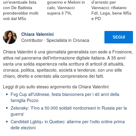
un'eventuale lista
governo e Meloni in
d'arresto per
con De Battista
calo, Vannacci
Vannacci; rifiatano
prenderebbe molti
supera il 7%,
FdI, Lega, bene M5s
voti dal M5s
e PD
Chiara Valentini
SEGUI
Contributor · Specialista in Cronaca
Chiara Valentini è una giornalista generalista con sede a Frosinone,
attiva nel panorama dell’informazione digitale italiana. A 35 anni
vanta una solida esperienza nella scrittura di articoli di attualità,
cronaca, politica, spettacolo, società e tendenze, con uno stile
chiaro, diretto e orientato alla comprensione dei fatti.
Leggi di più sullo stesso argomento da Chiara Valentini:
Fvg Cup all'Udinese, festa bianconera per i 40 anni della
famiglia Pozzo
Zelensky: 'Fino a 50.000 soldati nordcoreani in Russia per la
guerra'
Candidati Lgbtq+ in Quebec: allarme per l'odio online prima
delle elezioni