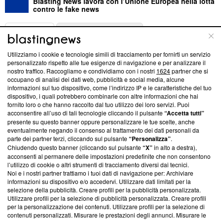
Blasting News lavora con l’Unione Europea nella lotta
contro le fake news
ABOUT
LINEA EDITORIALE
Utilizziamo i cookie e tecnologie simili di tracciamento per fornirti un servizio
Questa sezione offre informazioni trasparenti su Blasting
personalizzato rispetto alle tue esigenze di navigazione e per analizzare il
nostro traffico. Raccogliamo e condividiamo con i nostri
1624
partner che si
News, sui nostri processi editoriali e su come ci impegniamo a
occupano di analisi dei dati web, pubblicità e social media, alcune
creare news di qualità. Inoltre, afferma la nostra aderenza a
informazioni sul tuo dispositivo, come l’indirizzo IP e le caratteristiche del tuo
‘Trust Project - News with Integrity’
Blasting News non è
dispositivo, i quali potrebbero combinarle con altre informazioni che hai
ancora membro del programma, ma ha richiesto di farne
fornito loro o che hanno raccolto dal tuo utilizzo dei loro servizi. Puoi
parte; Trust Project non ha ancora effettuato una verifica di
acconsentire all’uso di tali tecnologie cliccando il pulsante
“Accetta tutti”
conformità agli standard.
presente su questo banner oppure personalizzare le tue scelte, anche
eventualmente negando il consenso al trattamento dei dati personali da
parte dei partner terzi, cliccando sul pulsante
“Personalizza”
.
Su di noi
Chiudendo questo banner (cliccando sul pulsante
“X”
in alto a destra),
acconsenti al permanere delle impostazioni predefinite che non consentono
Team editoriale
l’utilizzo di cookie o altri strumenti di tracciamento diversi dai tecnici.
Noi e i nostri partner trattiamo i tuoi dati di navigazione per: Archiviare
Corporate
informazioni su dispositivo e/o accedervi. Utilizzare dati limitati per la
selezione della pubblicità. Creare profili per la pubblicità personalizzata.
Redazione
Utilizzare profili per la selezione di pubblicità personalizzata. Creare profili
per la personalizzazione dei contenuti. Utilizzare profili per la selezione di
Informativa Privacy
contenuti personalizzati. Misurare le prestazioni degli annunci. Misurare le