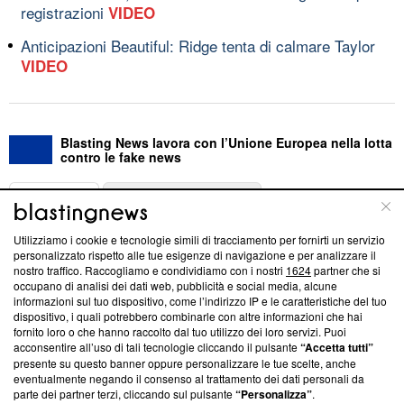
registrazioni
VIDEO
Anticipazioni Beautiful: Ridge tenta di calmare Taylor
VIDEO
Blasting News lavora con l’Unione Europea nella lotta
contro le fake news
ABOUT
LINEA EDITORIALE
Utilizziamo i cookie e tecnologie simili di tracciamento per fornirti un servizio
Questa sezione offre informazioni trasparenti su Blasting
personalizzato rispetto alle tue esigenze di navigazione e per analizzare il
nostro traffico. Raccogliamo e condividiamo con i nostri
1624
partner che si
News, sui nostri processi editoriali e su come ci impegniamo a
occupano di analisi dei dati web, pubblicità e social media, alcune
creare news di qualità. Inoltre, afferma la nostra aderenza a
informazioni sul tuo dispositivo, come l’indirizzo IP e le caratteristiche del tuo
‘Trust Project - News with Integrity’
Blasting News non è
dispositivo, i quali potrebbero combinarle con altre informazioni che hai
ancora membro del programma, ma ha richiesto di farne
fornito loro o che hanno raccolto dal tuo utilizzo dei loro servizi. Puoi
parte; Trust Project non ha ancora effettuato una verifica di
acconsentire all’uso di tali tecnologie cliccando il pulsante
“Accetta tutti”
conformità agli standard.
presente su questo banner oppure personalizzare le tue scelte, anche
eventualmente negando il consenso al trattamento dei dati personali da
parte dei partner terzi, cliccando sul pulsante
“Personalizza”
.
Su di noi