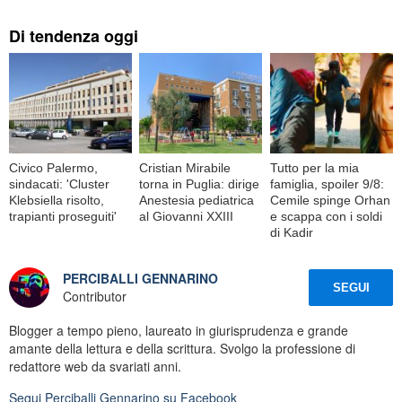
Di tendenza oggi
Civico Palermo,
Cristian Mirabile
Tutto per la mia
sindacati: 'Cluster
torna in Puglia: dirige
famiglia, spoiler 9/8:
Klebsiella risolto,
Anestesia pediatrica
Cemile spinge Orhan
trapianti proseguiti'
al Giovanni XXIII
e scappa con i soldi
di Kadir
PERCIBALLI GENNARINO
SEGUI
Contributor
Blogger a tempo pieno, laureato in giurisprudenza e grande
amante della lettura e della scrittura. Svolgo la professione di
redattore web da svariati anni.
Segui
Perciballi Gennarino
su Facebook