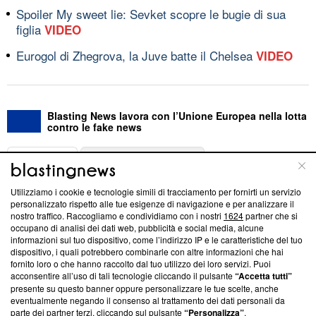
Spoiler My sweet lie: Sevket scopre le bugie di sua
figlia
VIDEO
Eurogol di Zhegrova, la Juve batte il Chelsea
VIDEO
Blasting News lavora con l’Unione Europea nella lotta
contro le fake news
ABOUT
LINEA EDITORIALE
Utilizziamo i cookie e tecnologie simili di tracciamento per fornirti un servizio
Questa sezione offre informazioni trasparenti su Blasting
personalizzato rispetto alle tue esigenze di navigazione e per analizzare il
nostro traffico. Raccogliamo e condividiamo con i nostri
1624
partner che si
News, sui nostri processi editoriali e su come ci impegniamo a
occupano di analisi dei dati web, pubblicità e social media, alcune
creare news di qualità. Inoltre, afferma la nostra aderenza a
informazioni sul tuo dispositivo, come l’indirizzo IP e le caratteristiche del tuo
‘Trust Project - News with Integrity’
Blasting News non è
dispositivo, i quali potrebbero combinarle con altre informazioni che hai
ancora membro del programma, ma ha richiesto di farne
fornito loro o che hanno raccolto dal tuo utilizzo dei loro servizi. Puoi
parte; Trust Project non ha ancora effettuato una verifica di
acconsentire all’uso di tali tecnologie cliccando il pulsante
“Accetta tutti”
conformità agli standard.
presente su questo banner oppure personalizzare le tue scelte, anche
eventualmente negando il consenso al trattamento dei dati personali da
parte dei partner terzi, cliccando sul pulsante
“Personalizza”
.