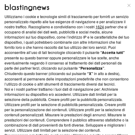
ABOUT
LINEA EDITORIALE
Utilizziamo i cookie e tecnologie simili di tracciamento per fornirti un servizio
Questa sezione offre informazioni trasparenti su Blasting
personalizzato rispetto alle tue esigenze di navigazione e per analizzare il
nostro traffico. Raccogliamo e condividiamo con i nostri
1624
partner che si
News, sui nostri processi editoriali e su come ci impegniamo a
occupano di analisi dei dati web, pubblicità e social media, alcune
creare news di qualità. Inoltre, afferma la nostra aderenza a
informazioni sul tuo dispositivo, come l’indirizzo IP e le caratteristiche del tuo
‘Trust Project - News with Integrity’
Blasting News non è
dispositivo, i quali potrebbero combinarle con altre informazioni che hai
ancora membro del programma, ma ha richiesto di farne
fornito loro o che hanno raccolto dal tuo utilizzo dei loro servizi. Puoi
parte; Trust Project non ha ancora effettuato una verifica di
acconsentire all’uso di tali tecnologie cliccando il pulsante
“Accetta tutti”
conformità agli standard.
presente su questo banner oppure personalizzare le tue scelte, anche
eventualmente negando il consenso al trattamento dei dati personali da
parte dei partner terzi, cliccando sul pulsante
“Personalizza”
.
Su di noi
Chiudendo questo banner (cliccando sul pulsante
“X”
in alto a destra),
acconsenti al permanere delle impostazioni predefinite che non consentono
Team editoriale
l’utilizzo di cookie o altri strumenti di tracciamento diversi dai tecnici.
Noi e i nostri partner trattiamo i tuoi dati di navigazione per: Archiviare
Corporate
informazioni su dispositivo e/o accedervi. Utilizzare dati limitati per la
selezione della pubblicità. Creare profili per la pubblicità personalizzata.
Redazione
Utilizzare profili per la selezione di pubblicità personalizzata. Creare profili
per la personalizzazione dei contenuti. Utilizzare profili per la selezione di
Informativa Privacy
contenuti personalizzati. Misurare le prestazioni degli annunci. Misurare le
prestazioni dei contenuti. Comprendere il pubblico attraverso statistiche o la
Cookie Policy
combinazione di dati provenienti da fonti diverse. Sviluppare e migliorare i
servizi. Utilizzare dati limitati per la selezione dei contenuti.
Blasting SA, IDI CHE-247.845.224, Via Carlo Frasca, 3 - 6900