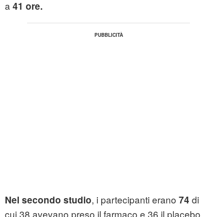
a
41 ore.
, i partecipanti erano
di
Nel secondo studio
74
cui 38 avevano preso il farmaco e 36 il placebo.