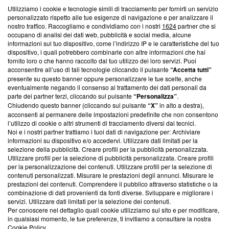
Utilizziamo i cookie e tecnologie simili di tracciamento per fornirti un servizio
Questa sezione offre informazioni trasparenti su Blasting
personalizzato rispetto alle tue esigenze di navigazione e per analizzare il
nostro traffico. Raccogliamo e condividiamo con i nostri
1624
partner che si
News, sui nostri processi editoriali e su come ci impegniamo a
occupano di analisi dei dati web, pubblicità e social media, alcune
creare news di qualità. Inoltre, afferma la nostra aderenza a
informazioni sul tuo dispositivo, come l’indirizzo IP e le caratteristiche del tuo
‘Trust Project - News with Integrity’
Blasting News non è
dispositivo, i quali potrebbero combinarle con altre informazioni che hai
ancora membro del programma, ma ha richiesto di farne
fornito loro o che hanno raccolto dal tuo utilizzo dei loro servizi. Puoi
parte; Trust Project non ha ancora effettuato una verifica di
acconsentire all’uso di tali tecnologie cliccando il pulsante
“Accetta tutti”
conformità agli standard.
presente su questo banner oppure personalizzare le tue scelte, anche
eventualmente negando il consenso al trattamento dei dati personali da
parte dei partner terzi, cliccando sul pulsante
“Personalizza”
.
Su di noi
Chiudendo questo banner (cliccando sul pulsante
“X”
in alto a destra),
acconsenti al permanere delle impostazioni predefinite che non consentono
Team editoriale
l’utilizzo di cookie o altri strumenti di tracciamento diversi dai tecnici.
Noi e i nostri partner trattiamo i tuoi dati di navigazione per: Archiviare
Corporate
informazioni su dispositivo e/o accedervi. Utilizzare dati limitati per la
selezione della pubblicità. Creare profili per la pubblicità personalizzata.
Redazione
Utilizzare profili per la selezione di pubblicità personalizzata. Creare profili
per la personalizzazione dei contenuti. Utilizzare profili per la selezione di
Informativa Privacy
contenuti personalizzati. Misurare le prestazioni degli annunci. Misurare le
prestazioni dei contenuti. Comprendere il pubblico attraverso statistiche o la
Cookie Policy
combinazione di dati provenienti da fonti diverse. Sviluppare e migliorare i
servizi. Utilizzare dati limitati per la selezione dei contenuti.
Blasting SA, IDI CHE-247.845.224, Via Carlo Frasca, 3 - 6900
Per conoscere nel dettaglio quali cookie utilizziamo sul sito e per modificare,
Lugano (Svizzera) Tel:
+39 0690258937
in qualsiasi momento, le tue preferenze, ti invitiamo a consultare la nostra
Cookie Policy
.