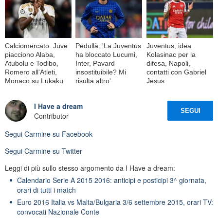
Calciomercato: Juve
Pedullà: 'La Juventus
Juventus, idea
piacciono Alaba,
ha bloccato Lucumi,
Kolasinac per la
Atubolu e Todibo,
Inter, Pavard
difesa, Napoli,
Romero all'Atleti,
insostituibile? Mi
contatti con Gabriel
Monaco su Lukaku
risulta altro'
Jesus
I Have a dream
SEGUI
Contributor
Segui
Carmine
su Facebook
Segui
Carmine
su Twitter
Leggi di più sullo stesso argomento da I Have a dream:
Calendario Serie A 2015 2016: anticipi e posticipi 3^ giornata,
orari di tutti i match
Euro 2016 Italia vs Malta/Bulgaria 3/6 settembre 2015, orari TV:
convocati Nazionale Conte