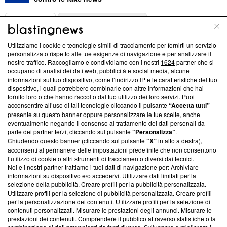
ABOUT
LINEA EDITORIALE
Utilizziamo i cookie e tecnologie simili di tracciamento per fornirti un servizio
Questa sezione offre informazioni trasparenti su Blasting
personalizzato rispetto alle tue esigenze di navigazione e per analizzare il
nostro traffico. Raccogliamo e condividiamo con i nostri
1624
partner che si
News, sui nostri processi editoriali e su come ci impegniamo a
occupano di analisi dei dati web, pubblicità e social media, alcune
creare news di qualità. Inoltre, afferma la nostra aderenza a
informazioni sul tuo dispositivo, come l’indirizzo IP e le caratteristiche del tuo
‘Trust Project - News with Integrity’
Blasting News non è
dispositivo, i quali potrebbero combinarle con altre informazioni che hai
ancora membro del programma, ma ha richiesto di farne
fornito loro o che hanno raccolto dal tuo utilizzo dei loro servizi. Puoi
parte; Trust Project non ha ancora effettuato una verifica di
acconsentire all’uso di tali tecnologie cliccando il pulsante
“Accetta tutti”
conformità agli standard.
presente su questo banner oppure personalizzare le tue scelte, anche
eventualmente negando il consenso al trattamento dei dati personali da
parte dei partner terzi, cliccando sul pulsante
“Personalizza”
.
Su di noi
Chiudendo questo banner (cliccando sul pulsante
“X”
in alto a destra),
acconsenti al permanere delle impostazioni predefinite che non consentono
Team editoriale
l’utilizzo di cookie o altri strumenti di tracciamento diversi dai tecnici.
Noi e i nostri partner trattiamo i tuoi dati di navigazione per: Archiviare
Corporate
informazioni su dispositivo e/o accedervi. Utilizzare dati limitati per la
selezione della pubblicità. Creare profili per la pubblicità personalizzata.
Redazione
Utilizzare profili per la selezione di pubblicità personalizzata. Creare profili
per la personalizzazione dei contenuti. Utilizzare profili per la selezione di
Informativa Privacy
contenuti personalizzati. Misurare le prestazioni degli annunci. Misurare le
prestazioni dei contenuti. Comprendere il pubblico attraverso statistiche o la
Cookie Policy