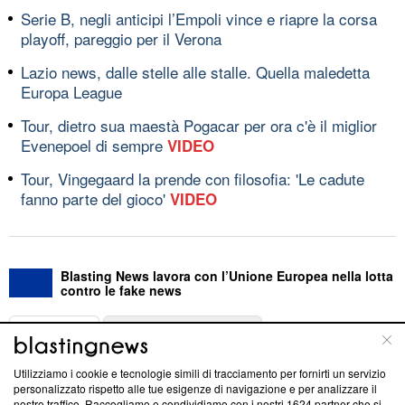
Serie B, negli anticipi l’Empoli vince e riapre la corsa
playoff, pareggio per il Verona
Lazio news, dalle stelle alle stalle. Quella maledetta
Europa League
Tour, dietro sua maestà Pogacar per ora c'è il miglior
Evenepoel di sempre
VIDEO
Tour, Vingegaard la prende con filosofia: 'Le cadute
fanno parte del gioco'
VIDEO
Blasting News lavora con l’Unione Europea nella lotta
contro le fake news
ABOUT
LINEA EDITORIALE
Utilizziamo i cookie e tecnologie simili di tracciamento per fornirti un servizio
Questa sezione offre informazioni trasparenti su Blasting
personalizzato rispetto alle tue esigenze di navigazione e per analizzare il
nostro traffico. Raccogliamo e condividiamo con i nostri
1624
partner che si