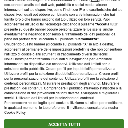
News, sui nostri processi editoriali e su come ci impegniamo a
occupano di analisi dei dati web, pubblicità e social media, alcune
creare news di qualità. Inoltre, afferma la nostra aderenza a
informazioni sul tuo dispositivo, come l’indirizzo IP e le caratteristiche del tuo
‘Trust Project - News with Integrity’
Blasting News non è
dispositivo, i quali potrebbero combinarle con altre informazioni che hai
ancora membro del programma, ma ha richiesto di farne
fornito loro o che hanno raccolto dal tuo utilizzo dei loro servizi. Puoi
parte; Trust Project non ha ancora effettuato una verifica di
acconsentire all’uso di tali tecnologie cliccando il pulsante
“Accetta tutti”
conformità agli standard.
presente su questo banner oppure personalizzare le tue scelte, anche
eventualmente negando il consenso al trattamento dei dati personali da
parte dei partner terzi, cliccando sul pulsante
“Personalizza”
.
Su di noi
Chiudendo questo banner (cliccando sul pulsante
“X”
in alto a destra),
acconsenti al permanere delle impostazioni predefinite che non consentono
Team editoriale
l’utilizzo di cookie o altri strumenti di tracciamento diversi dai tecnici.
Noi e i nostri partner trattiamo i tuoi dati di navigazione per: Archiviare
Corporate
informazioni su dispositivo e/o accedervi. Utilizzare dati limitati per la
selezione della pubblicità. Creare profili per la pubblicità personalizzata.
Redazione
Utilizzare profili per la selezione di pubblicità personalizzata. Creare profili
per la personalizzazione dei contenuti. Utilizzare profili per la selezione di
Informativa Privacy
contenuti personalizzati. Misurare le prestazioni degli annunci. Misurare le
prestazioni dei contenuti. Comprendere il pubblico attraverso statistiche o la
Cookie Policy
combinazione di dati provenienti da fonti diverse. Sviluppare e migliorare i
servizi. Utilizzare dati limitati per la selezione dei contenuti.
Blasting SA, IDI CHE-247.845.224, Via Carlo Frasca, 3 - 6900
Per conoscere nel dettaglio quali cookie utilizziamo sul sito e per modificare,
Lugano (Svizzera) Tel:
+39 0690258937
in qualsiasi momento, le tue preferenze, ti invitiamo a consultare la nostra
Cookie Policy
.
© 2026 Blasting News
ACCETTA TUTTI