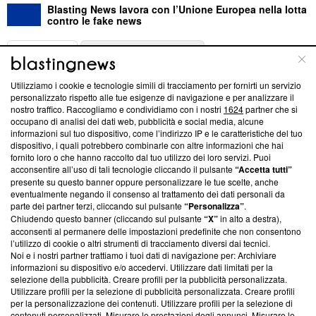
Blasting News lavora con l’Unione Europea nella lotta
contro le fake news
ABOUT
LINEA EDITORIALE
Utilizziamo i cookie e tecnologie simili di tracciamento per fornirti un servizio
Questa sezione offre informazioni trasparenti su Blasting
personalizzato rispetto alle tue esigenze di navigazione e per analizzare il
nostro traffico. Raccogliamo e condividiamo con i nostri
1624
partner che si
News, sui nostri processi editoriali e su come ci impegniamo a
occupano di analisi dei dati web, pubblicità e social media, alcune
creare news di qualità. Inoltre, afferma la nostra aderenza a
informazioni sul tuo dispositivo, come l’indirizzo IP e le caratteristiche del tuo
‘Trust Project - News with Integrity’
Blasting News non è
dispositivo, i quali potrebbero combinarle con altre informazioni che hai
ancora membro del programma, ma ha richiesto di farne
fornito loro o che hanno raccolto dal tuo utilizzo dei loro servizi. Puoi
parte; Trust Project non ha ancora effettuato una verifica di
acconsentire all’uso di tali tecnologie cliccando il pulsante
“Accetta tutti”
conformità agli standard.
presente su questo banner oppure personalizzare le tue scelte, anche
eventualmente negando il consenso al trattamento dei dati personali da
parte dei partner terzi, cliccando sul pulsante
“Personalizza”
.
Su di noi
Chiudendo questo banner (cliccando sul pulsante
“X”
in alto a destra),
acconsenti al permanere delle impostazioni predefinite che non consentono
Team editoriale
l’utilizzo di cookie o altri strumenti di tracciamento diversi dai tecnici.
Noi e i nostri partner trattiamo i tuoi dati di navigazione per: Archiviare
Corporate
informazioni su dispositivo e/o accedervi. Utilizzare dati limitati per la
selezione della pubblicità. Creare profili per la pubblicità personalizzata.
Redazione
Utilizzare profili per la selezione di pubblicità personalizzata. Creare profili
per la personalizzazione dei contenuti. Utilizzare profili per la selezione di
Informativa Privacy
contenuti personalizzati. Misurare le prestazioni degli annunci. Misurare le