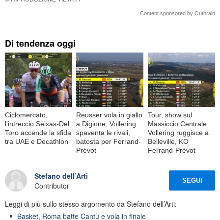
Content sponsored by Outbrain
Di tendenza oggi
Ciclomercato,
Reusser vola in giallo
Tour, show sul
l'intreccio Seixas-Del
a Digione, Vollering
Massiccio Centrale:
Toro accende la sfida
spaventa le rivali,
Vollering ruggisce a
tra UAE e Decathlon
batosta per Ferrand-
Belleville, KO
Prévot
Ferrand-Prévot
Stefano dell’Arti
SEGUI
Contributor
Leggi di più sullo stesso argomento da Stefano dell’Arti:
Basket, Roma batte Cantù e vola in finale