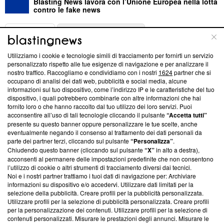
Blasting News lavora con l’Unione Europea nella lotta
contro le fake news
ABOUT
LINEA EDITORIALE
Utilizziamo i cookie e tecnologie simili di tracciamento per fornirti un servizio
Questa sezione offre informazioni trasparenti su Blasting
personalizzato rispetto alle tue esigenze di navigazione e per analizzare il
nostro traffico. Raccogliamo e condividiamo con i nostri
1624
partner che si
News, sui nostri processi editoriali e su come ci impegniamo a
occupano di analisi dei dati web, pubblicità e social media, alcune
creare news di qualità. Inoltre, afferma la nostra aderenza a
informazioni sul tuo dispositivo, come l’indirizzo IP e le caratteristiche del tuo
‘Trust Project - News with Integrity’
Blasting News non è
dispositivo, i quali potrebbero combinarle con altre informazioni che hai
ancora membro del programma, ma ha richiesto di farne
fornito loro o che hanno raccolto dal tuo utilizzo dei loro servizi. Puoi
parte; Trust Project non ha ancora effettuato una verifica di
acconsentire all’uso di tali tecnologie cliccando il pulsante
“Accetta tutti”
conformità agli standard.
presente su questo banner oppure personalizzare le tue scelte, anche
eventualmente negando il consenso al trattamento dei dati personali da
parte dei partner terzi, cliccando sul pulsante
“Personalizza”
.
Su di noi
Chiudendo questo banner (cliccando sul pulsante
“X”
in alto a destra),
acconsenti al permanere delle impostazioni predefinite che non consentono
Team editoriale
l’utilizzo di cookie o altri strumenti di tracciamento diversi dai tecnici.
Noi e i nostri partner trattiamo i tuoi dati di navigazione per: Archiviare
Corporate
informazioni su dispositivo e/o accedervi. Utilizzare dati limitati per la
selezione della pubblicità. Creare profili per la pubblicità personalizzata.
Redazione
Utilizzare profili per la selezione di pubblicità personalizzata. Creare profili
per la personalizzazione dei contenuti. Utilizzare profili per la selezione di
Informativa Privacy
contenuti personalizzati. Misurare le prestazioni degli annunci. Misurare le