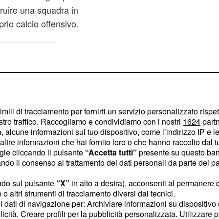
truire una squadra in
prio calcio offensivo.
imili di tracciamento per fornirti un servizio personalizzato rispe
stro traffico. Raccogliamo e condividiamo con i nostri
1624
partn
 alcune informazioni sul tuo dispositivo, come l’indirizzo IP e le 
ltre informazioni che hai fornito loro o che hanno raccolto dal tuo
ogie cliccando il pulsante
“Accetta tutti”
presente su questo ban
o il consenso al trattamento dei dati personali da parte dei par
ndo sul pulsante
“X”
in alto a destra), acconsenti al permanere 
o altri strumenti di tracciamento diversi dai tecnici.
uoi dati di navigazione per: Archiviare informazioni su dispositivo 
licità. Creare profili per la pubblicità personalizzata. Utilizzare p
rire scenari interessanti