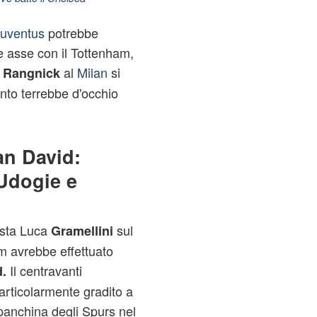
Juventus
potrebbe
te asse con il Tottenham,
o
al
Milan
si
Rangnick
nto terrebbe d'occhio
n David:
 Udogie e
nista Luca
sul
Gramellini
m avrebbe effettuato
Il centravanti
.
rticolarmente gradito a
 panchina degli Spurs nel