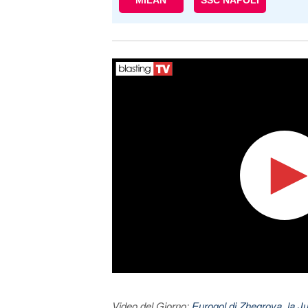
MILAN
SSC NAPOLI
Video del Giorno:
Eurogol di Zhegrova, la Ju