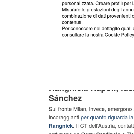
personalizzata. Creare profili per 
anche per la Juventus. I bianconeri,
Misurare le prestazioni degli annun
tempo due profili del Tottenham: De
combinazione di dati provenienti da 
contenuti.
Guglielmo
Il primo rappres
Vicario.
Per conoscere nel dettaglio quali c
ideale
qualora Andrea
do
Cambiaso
consultare la nostra
Cookie Policy
durante l'estate
, mentre il portiere 
figurare tra i candidati valutati dal
per il futuro della porta juv
Comolli
Milan, cresce il pess
Rangnick. Napoli, ide
Sánchez
Sul fronte Milan, invece, emergono
incoraggianti
per quanto riguarda la
Il CT dell'Austria, contat
Rangnick
.