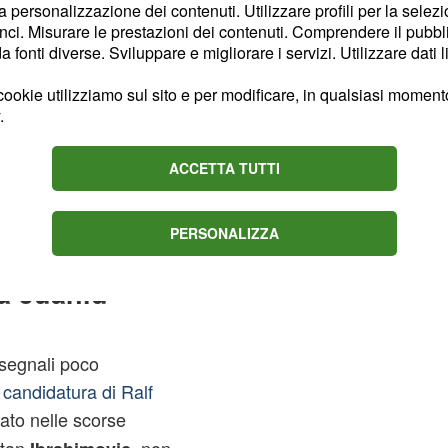
la personalizzazione dei contenuti. Utilizzare profili per la selez
 infatti, seguirebbero da
ci. Misurare le prestazioni dei contenuti. Comprendere il pubblic
stiny
e
fonti diverse. Sviluppare e migliorare i servizi. Utilizzare dati l
Udogie
enterebbe una soluzione
ookie utilizziamo sul sito e per modificare, in qualsiasi momento,
vesse lasciare Torino
.
ex Empoli continua a
la dirigenza e da Damien
ACCETTA TUTTI
entina.
PERSONALIZZA
imismo per
a Juanlu
 segnali poco
 candidatura di Ralf
tato nelle scorse