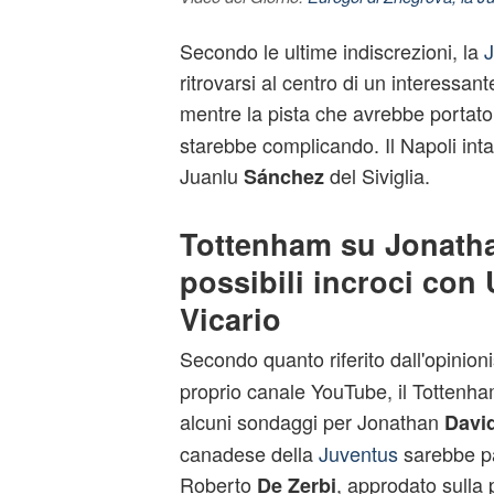
Secondo le ultime indiscrezioni, la
ritrovarsi al centro di un interessan
mentre la pista che avrebbe portat
starebbe complicando. Il Napoli inta
Juanlu
del Siviglia.
Sánchez
Tottenham su Jonatha
possibili incroci con
Vicario
Secondo quanto riferito dall'opinio
proprio canale YouTube, il Tottenha
alcuni sondaggi per Jonathan
David
canadese della
Juventus
sarebbe pa
Roberto
, approdato sulla
De Zerbi