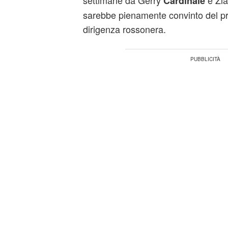
settimane da Gerry
e Zl
Cardinale
sarebbe pienamente convinto del prog
dirigenza rossonera.