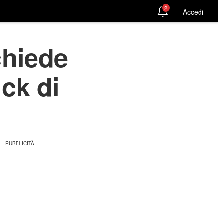
2
Accedi
chiede
ck di