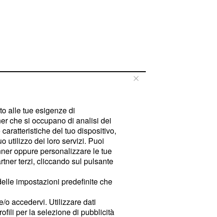
tto alle tue esigenze di
er che si occupano di analisi dei
caratteristiche del tuo dispositivo,
 utilizzo dei loro servizi. Puoi
ner oppure personalizzare le tue
tner terzi, cliccando sul pulsante
delle impostazioni predefinite che
e/o accedervi. Utilizzare dati
rofili per la selezione di pubblicità