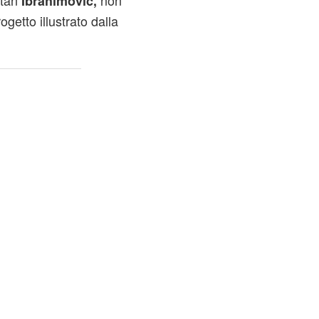
atan
non
Ibrahimovic,
etto illustrato dalla