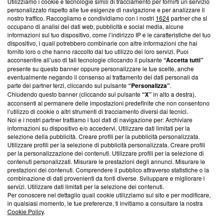
Utilizziamo i cookie e tecnologie simili di tracciamento per fornirti un servizio
Questa sezione offre informazioni trasparenti su Blasting
personalizzato rispetto alle tue esigenze di navigazione e per analizzare il
nostro traffico. Raccogliamo e condividiamo con i nostri
1624
partner che si
News, sui nostri processi editoriali e su come ci impegniamo a
occupano di analisi dei dati web, pubblicità e social media, alcune
creare news di qualità. Inoltre, afferma la nostra aderenza a
informazioni sul tuo dispositivo, come l’indirizzo IP e le caratteristiche del tuo
‘Trust Project - News with Integrity’
Blasting News non è
dispositivo, i quali potrebbero combinarle con altre informazioni che hai
ancora membro del programma, ma ha richiesto di farne
fornito loro o che hanno raccolto dal tuo utilizzo dei loro servizi. Puoi
parte; Trust Project non ha ancora effettuato una verifica di
acconsentire all’uso di tali tecnologie cliccando il pulsante
“Accetta tutti”
conformità agli standard.
presente su questo banner oppure personalizzare le tue scelte, anche
eventualmente negando il consenso al trattamento dei dati personali da
parte dei partner terzi, cliccando sul pulsante
“Personalizza”
.
Su di noi
Chiudendo questo banner (cliccando sul pulsante
“X”
in alto a destra),
acconsenti al permanere delle impostazioni predefinite che non consentono
Team editoriale
l’utilizzo di cookie o altri strumenti di tracciamento diversi dai tecnici.
Noi e i nostri partner trattiamo i tuoi dati di navigazione per: Archiviare
Corporate
informazioni su dispositivo e/o accedervi. Utilizzare dati limitati per la
selezione della pubblicità. Creare profili per la pubblicità personalizzata.
Redazione
Utilizzare profili per la selezione di pubblicità personalizzata. Creare profili
per la personalizzazione dei contenuti. Utilizzare profili per la selezione di
Informativa Privacy
contenuti personalizzati. Misurare le prestazioni degli annunci. Misurare le
prestazioni dei contenuti. Comprendere il pubblico attraverso statistiche o la
Cookie Policy
combinazione di dati provenienti da fonti diverse. Sviluppare e migliorare i
servizi. Utilizzare dati limitati per la selezione dei contenuti.
Blasting SA, IDI CHE-247.845.224, Via Carlo Frasca, 3 - 6900
Per conoscere nel dettaglio quali cookie utilizziamo sul sito e per modificare,
Lugano (Svizzera) Tel:
+39 0690258937
in qualsiasi momento, le tue preferenze, ti invitiamo a consultare la nostra
Cookie Policy
.
© 2026 Blasting News