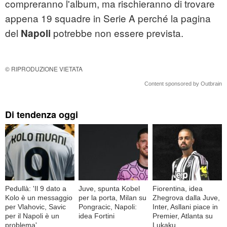
compreranno l'album, ma rischieranno di trovare
appena 19 squadre in Serie A perché la pagina
del
potrebbe non essere prevista.
Napoli
© RIPRODUZIONE VIETATA
Content sponsored by Outbrain
Di tendenza oggi
Pedullà: 'Il 9 dato a
Juve, spunta Kobel
Fiorentina, idea
Kolo è un messaggio
per la porta, Milan su
Zhegrova dalla Juve,
per Vlahovic, Savic
Pongracic, Napoli:
Inter, Asllani piace in
per il Napoli è un
idea Fortini
Premier, Atlanta su
problema'
Lukaku