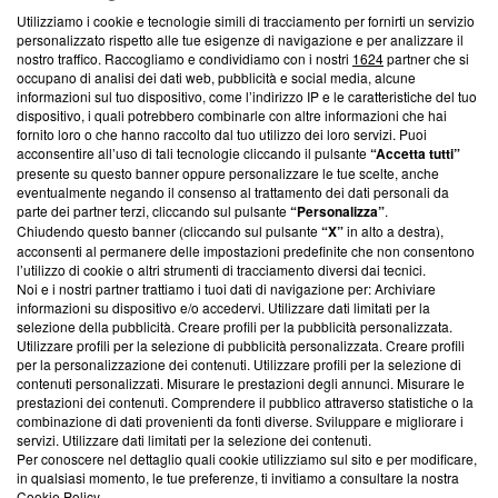
Utilizziamo i cookie e tecnologie simili di tracciamento per fornirti un servizio
Questa sezione offre informazioni trasparenti su Blasting
personalizzato rispetto alle tue esigenze di navigazione e per analizzare il
nostro traffico. Raccogliamo e condividiamo con i nostri
1624
partner che si
News, sui nostri processi editoriali e su come ci impegniamo a
occupano di analisi dei dati web, pubblicità e social media, alcune
creare news di qualità. Inoltre, afferma la nostra aderenza a
informazioni sul tuo dispositivo, come l’indirizzo IP e le caratteristiche del tuo
‘Trust Project - News with Integrity’
Blasting News non è
dispositivo, i quali potrebbero combinarle con altre informazioni che hai
ancora membro del programma, ma ha richiesto di farne
fornito loro o che hanno raccolto dal tuo utilizzo dei loro servizi. Puoi
parte; Trust Project non ha ancora effettuato una verifica di
acconsentire all’uso di tali tecnologie cliccando il pulsante
“Accetta tutti”
conformità agli standard.
presente su questo banner oppure personalizzare le tue scelte, anche
eventualmente negando il consenso al trattamento dei dati personali da
parte dei partner terzi, cliccando sul pulsante
“Personalizza”
.
Su di noi
Chiudendo questo banner (cliccando sul pulsante
“X”
in alto a destra),
acconsenti al permanere delle impostazioni predefinite che non consentono
Team editoriale
l’utilizzo di cookie o altri strumenti di tracciamento diversi dai tecnici.
Noi e i nostri partner trattiamo i tuoi dati di navigazione per: Archiviare
Corporate
informazioni su dispositivo e/o accedervi. Utilizzare dati limitati per la
selezione della pubblicità. Creare profili per la pubblicità personalizzata.
Redazione
Utilizzare profili per la selezione di pubblicità personalizzata. Creare profili
per la personalizzazione dei contenuti. Utilizzare profili per la selezione di
Informativa Privacy
contenuti personalizzati. Misurare le prestazioni degli annunci. Misurare le
prestazioni dei contenuti. Comprendere il pubblico attraverso statistiche o la
Cookie Policy
combinazione di dati provenienti da fonti diverse. Sviluppare e migliorare i
servizi. Utilizzare dati limitati per la selezione dei contenuti.
Blasting SA, IDI CHE-247.845.224, Via Carlo Frasca, 3 - 6900
Per conoscere nel dettaglio quali cookie utilizziamo sul sito e per modificare,
Lugano (Svizzera) Tel:
+39 0690258937
in qualsiasi momento, le tue preferenze, ti invitiamo a consultare la nostra
Cookie Policy
.