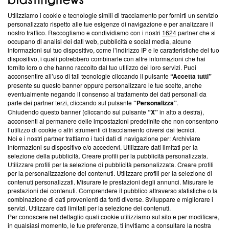
Utilizziamo i cookie e tecnologie simili di tracciamento per fornirti un servizio
Questa sezione offre informazioni trasparenti su Blasting
personalizzato rispetto alle tue esigenze di navigazione e per analizzare il
nostro traffico. Raccogliamo e condividiamo con i nostri
1624
partner che si
News, sui nostri processi editoriali e su come ci impegniamo a
occupano di analisi dei dati web, pubblicità e social media, alcune
creare news di qualità. Inoltre, afferma la nostra aderenza a
informazioni sul tuo dispositivo, come l’indirizzo IP e le caratteristiche del tuo
‘Trust Project - News with Integrity’
Blasting News non è
dispositivo, i quali potrebbero combinarle con altre informazioni che hai
ancora membro del programma, ma ha richiesto di farne
fornito loro o che hanno raccolto dal tuo utilizzo dei loro servizi. Puoi
parte; Trust Project non ha ancora effettuato una verifica di
acconsentire all’uso di tali tecnologie cliccando il pulsante
“Accetta tutti”
conformità agli standard.
presente su questo banner oppure personalizzare le tue scelte, anche
eventualmente negando il consenso al trattamento dei dati personali da
parte dei partner terzi, cliccando sul pulsante
“Personalizza”
.
Su di noi
Chiudendo questo banner (cliccando sul pulsante
“X”
in alto a destra),
acconsenti al permanere delle impostazioni predefinite che non consentono
Team editoriale
l’utilizzo di cookie o altri strumenti di tracciamento diversi dai tecnici.
Noi e i nostri partner trattiamo i tuoi dati di navigazione per: Archiviare
Corporate
informazioni su dispositivo e/o accedervi. Utilizzare dati limitati per la
selezione della pubblicità. Creare profili per la pubblicità personalizzata.
Redazione
Utilizzare profili per la selezione di pubblicità personalizzata. Creare profili
per la personalizzazione dei contenuti. Utilizzare profili per la selezione di
Informativa Privacy
contenuti personalizzati. Misurare le prestazioni degli annunci. Misurare le
prestazioni dei contenuti. Comprendere il pubblico attraverso statistiche o la
Cookie Policy
combinazione di dati provenienti da fonti diverse. Sviluppare e migliorare i
servizi. Utilizzare dati limitati per la selezione dei contenuti.
Blasting SA, IDI CHE-247.845.224, Via Carlo Frasca, 3 - 6900
Per conoscere nel dettaglio quali cookie utilizziamo sul sito e per modificare,
Lugano (Svizzera) Tel:
+39 0690258937
in qualsiasi momento, le tue preferenze, ti invitiamo a consultare la nostra