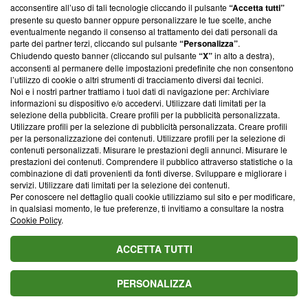
parte; Trust Project non ha ancora effettuato una verifica di
acconsentire all’uso di tali tecnologie cliccando il pulsante
“Accetta tutti”
conformità agli standard.
presente su questo banner oppure personalizzare le tue scelte, anche
eventualmente negando il consenso al trattamento dei dati personali da
parte dei partner terzi, cliccando sul pulsante
“Personalizza”
.
Su di noi
Chiudendo questo banner (cliccando sul pulsante
“X”
in alto a destra),
acconsenti al permanere delle impostazioni predefinite che non consentono
Team editoriale
l’utilizzo di cookie o altri strumenti di tracciamento diversi dai tecnici.
Noi e i nostri partner trattiamo i tuoi dati di navigazione per: Archiviare
Corporate
informazioni su dispositivo e/o accedervi. Utilizzare dati limitati per la
selezione della pubblicità. Creare profili per la pubblicità personalizzata.
Redazione
Utilizzare profili per la selezione di pubblicità personalizzata. Creare profili
per la personalizzazione dei contenuti. Utilizzare profili per la selezione di
Informativa Privacy
contenuti personalizzati. Misurare le prestazioni degli annunci. Misurare le
prestazioni dei contenuti. Comprendere il pubblico attraverso statistiche o la
Cookie Policy
combinazione di dati provenienti da fonti diverse. Sviluppare e migliorare i
servizi. Utilizzare dati limitati per la selezione dei contenuti.
Blasting SA, IDI CHE-247.845.224, Via Carlo Frasca, 3 - 6900
Per conoscere nel dettaglio quali cookie utilizziamo sul sito e per modificare,
Lugano (Svizzera) Tel:
+39 0690258937
in qualsiasi momento, le tue preferenze, ti invitiamo a consultare la nostra
Cookie Policy
.
© 2026 Blasting News
ACCETTA TUTTI
PERSONALIZZA