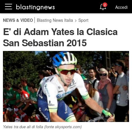
2
Accedi
NEWS & VIDEO
Blasting News Italia
>
Sport
E' di Adam Yates la Clasica
San Sebastian 2015
Yates tra due ali di folla (fonte skysports.com)