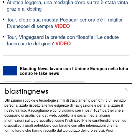
Atletica leggera, una medaglia d'oro su tre è stata vinta
grazie al doping
Tour, dietro sua maestà Pogacar per ora c'è il miglior
Evenepoel di sempre
VIDEO
Tour, Vingegaard la prende con filosofia: 'Le cadute
fanno parte del gioco'
VIDEO
Blasting News lavora con l’Unione Europea nella lotta
contro le fake news
ABOUT
LINEA EDITORIALE
Utilizziamo i cookie e tecnologie simili di tracciamento per fornirti un servizio
Questa sezione offre informazioni trasparenti su Blasting
personalizzato rispetto alle tue esigenze di navigazione e per analizzare il
nostro traffico. Raccogliamo e condividiamo con i nostri
1624
partner che si
News, sui nostri processi editoriali e su come ci impegniamo a
occupano di analisi dei dati web, pubblicità e social media, alcune
creare news di qualità. Inoltre, afferma la nostra aderenza a
informazioni sul tuo dispositivo, come l’indirizzo IP e le caratteristiche del tuo
‘Trust Project - News with Integrity’
Blasting News non è
dispositivo, i quali potrebbero combinarle con altre informazioni che hai
ancora membro del programma, ma ha richiesto di farne
fornito loro o che hanno raccolto dal tuo utilizzo dei loro servizi. Puoi