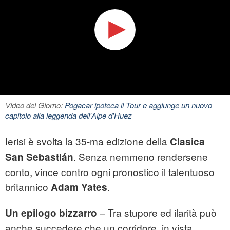
Video del Giorno:
Pogacar ipoteca il Tour e aggiunge un nuovo
capitolo alla leggenda dell'Alpe d'Huez
Ierisi è svolta la 35-ma edizione della
Clasica
.
Senza nemmeno rendersene
San Sebastián
conto, vince contro ogni pronostico il talentuoso
britannico
.
Adam Yates
– Tra stupore ed ilarità può
Un epilogo bizzarro
anche succedere che un corridore, in vista