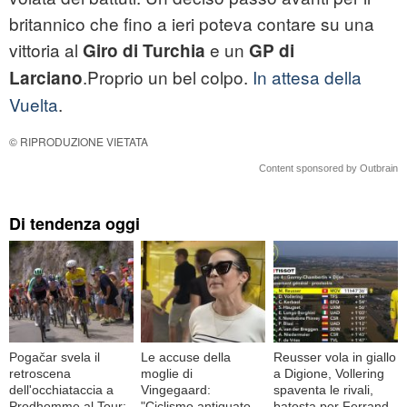
britannico che fino a ieri poteva contare su una
vittoria al
e un
Giro di Turchia
GP di
.Proprio un bel colpo.
In attesa della
Larciano
Vuelta
.
© RIPRODUZIONE VIETATA
Content sponsored by Outbrain
Di tendenza oggi
Pogačar svela il
Le accuse della
Reusser vola in giallo
retroscena
moglie di
a Digione, Vollering
dell'occhiataccia a
Vingegaard:
spaventa le rivali,
Prodhomme al Tour:
"Ciclismo antiquato,
batosta per Ferrand-