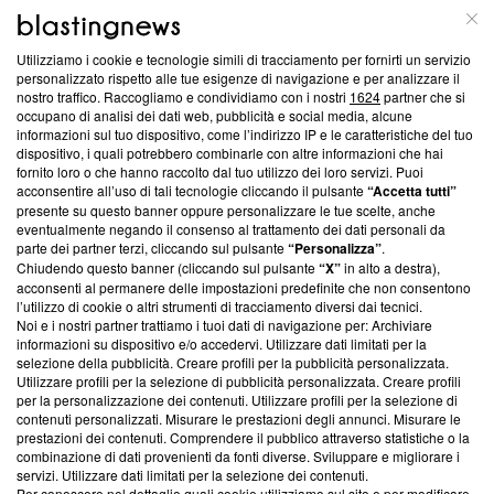
ABOUT
LINEA EDITORIALE
Utilizziamo i cookie e tecnologie simili di tracciamento per fornirti un servizio
Questa sezione offre informazioni trasparenti su Blasting
personalizzato rispetto alle tue esigenze di navigazione e per analizzare il
nostro traffico. Raccogliamo e condividiamo con i nostri
1624
partner che si
News, sui nostri processi editoriali e su come ci impegniamo a
occupano di analisi dei dati web, pubblicità e social media, alcune
creare news di qualità. Inoltre, afferma la nostra aderenza a
informazioni sul tuo dispositivo, come l’indirizzo IP e le caratteristiche del tuo
‘Trust Project - News with Integrity’
Blasting News non è
dispositivo, i quali potrebbero combinarle con altre informazioni che hai
ancora membro del programma, ma ha richiesto di farne
fornito loro o che hanno raccolto dal tuo utilizzo dei loro servizi. Puoi
parte; Trust Project non ha ancora effettuato una verifica di
acconsentire all’uso di tali tecnologie cliccando il pulsante
“Accetta tutti”
conformità agli standard.
presente su questo banner oppure personalizzare le tue scelte, anche
eventualmente negando il consenso al trattamento dei dati personali da
parte dei partner terzi, cliccando sul pulsante
“Personalizza”
.
Su di noi
Chiudendo questo banner (cliccando sul pulsante
“X”
in alto a destra),
acconsenti al permanere delle impostazioni predefinite che non consentono
Team editoriale
l’utilizzo di cookie o altri strumenti di tracciamento diversi dai tecnici.
Noi e i nostri partner trattiamo i tuoi dati di navigazione per: Archiviare
Corporate
informazioni su dispositivo e/o accedervi. Utilizzare dati limitati per la
selezione della pubblicità. Creare profili per la pubblicità personalizzata.
Redazione
Utilizzare profili per la selezione di pubblicità personalizzata. Creare profili
per la personalizzazione dei contenuti. Utilizzare profili per la selezione di
Informativa Privacy
contenuti personalizzati. Misurare le prestazioni degli annunci. Misurare le
prestazioni dei contenuti. Comprendere il pubblico attraverso statistiche o la
Cookie Policy
combinazione di dati provenienti da fonti diverse. Sviluppare e migliorare i
servizi. Utilizzare dati limitati per la selezione dei contenuti.
Blasting SA, IDI CHE-247.845.224, Via Carlo Frasca, 3 - 6900
Per conoscere nel dettaglio quali cookie utilizziamo sul sito e per modificare,