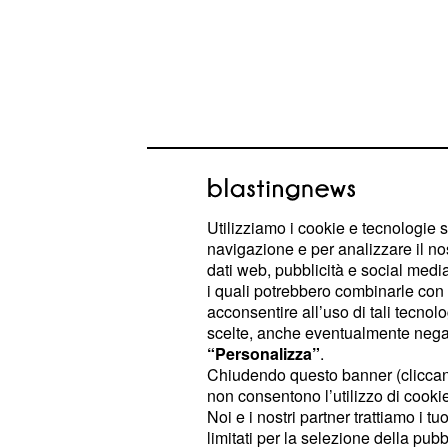
Il progetto ha previsto l’istallaz
Utilizziamo i cookie e tecnologie s
navigazione e per analizzare il no
, sul manubrio, su
posizioni diverse
dati web, pubblicità e social media,
orientamenti, in modo da ottenere 
i quali potrebbero combinarle con a
nuova e diversa da cui godere lo spe
acconsentire all’uso di tali tecnol
scelte, anche eventualmente negand
“Personalizza”
.
realizzati durante il tappone
I video
Chiudendo questo banner (clicca
Espana
sono stati un concentrato
non consentono l’utilizzo di cookie 
Noi e i nostri partner trattiamo i t
, tutto il bello del cicli
spettacolo
limitati per la selezione della pubb