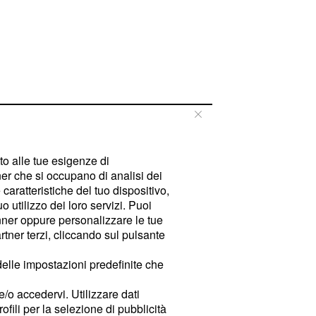
tto alle tue esigenze di
er che si occupano di analisi dei
caratteristiche del tuo dispositivo,
 utilizzo dei loro servizi. Puoi
ner oppure personalizzare le tue
tner terzi, cliccando sul pulsante
delle impostazioni predefinite che
e/o accedervi. Utilizzare dati
rofili per la selezione di pubblicità