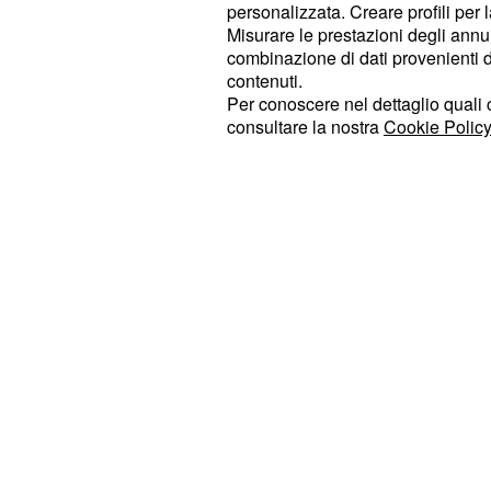
più drammatico. Si può vivere la ba
personalizzata. Creare profili per 
gruppo, la lotta con i passaggi sul 
Misurare le prestazioni degli annun
combinazione di dati provenienti da 
guadagnare qualche posizione, i peric
contenuti.
rincorsa di Froome dopo la caduta
,
Per conoscere nel dettaglio quali c
discese pirenaiche. Uno spettacolo 
consultare la nostra
Cookie Policy
inedita che porta il telespettatore d