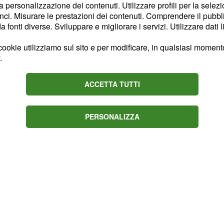
garre in mezzo al
la personalizzazione dei contenuti. Utilizzare profili per la selez
marciapiede per
ci. Misurare le prestazioni dei contenuti. Comprendere il pubblic
fonti diverse. Sviluppare e migliorare i servizi. Utilizzare dati l
oli, i contatti,
la
 i brividi delle lunghe
ookie utilizziamo sul sito e per modificare, in qualsiasi momento,
da una prospettiva
.
avvero dentro alla corsa.
ACCETTA TUTTI
PERSONALIZZA