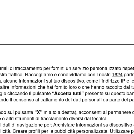
ione di microcamere in
imili di tracciamento per fornirti un servizio personalizzato rispe
stro traffico. Raccogliamo e condividiamo con i nostri
1624
partn
l reggisella, con diversi
 alcune informazioni sul tuo dispositivo, come l’indirizzo IP e le 
una prospettiva sempre
ltre informazioni che hai fornito loro o che hanno raccolto dal tuo
ttacolo del ciclismo.
ogie cliccando il pulsante
“Accetta tutti”
presente su questo ban
o il consenso al trattamento dei dati personali da parte dei par
 di Andorra della Vuelta
ndo sul pulsante
“X”
in alto a destra), acconsenti al permanere 
 di emozioni e
o altri strumenti di tracciamento diversi dai tecnici.
uoi dati di navigazione per: Archiviare informazioni su dispositivo 
smo, anche nel suo volto
licità. Creare profili per la pubblicità personalizzata. Utilizzare p