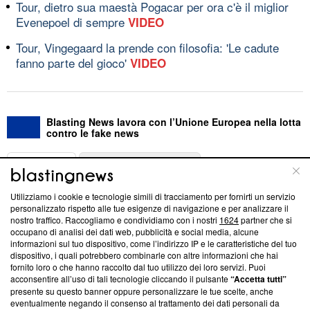
Tour, dietro sua maestà Pogacar per ora c'è il miglior
Evenepoel di sempre
VIDEO
Tour, Vingegaard la prende con filosofia: 'Le cadute
fanno parte del gioco'
VIDEO
Blasting News lavora con l’Unione Europea nella lotta
contro le fake news
ABOUT
LINEA EDITORIALE
Utilizziamo i cookie e tecnologie simili di tracciamento per fornirti un servizio
Questa sezione offre informazioni trasparenti su Blasting
personalizzato rispetto alle tue esigenze di navigazione e per analizzare il
nostro traffico. Raccogliamo e condividiamo con i nostri
1624
partner che si
News, sui nostri processi editoriali e su come ci impegniamo a
occupano di analisi dei dati web, pubblicità e social media, alcune
creare news di qualità. Inoltre, afferma la nostra aderenza a
informazioni sul tuo dispositivo, come l’indirizzo IP e le caratteristiche del tuo
‘Trust Project - News with Integrity’
Blasting News non è
dispositivo, i quali potrebbero combinarle con altre informazioni che hai
ancora membro del programma, ma ha richiesto di farne
fornito loro o che hanno raccolto dal tuo utilizzo dei loro servizi. Puoi
parte; Trust Project non ha ancora effettuato una verifica di
acconsentire all’uso di tali tecnologie cliccando il pulsante
“Accetta tutti”
conformità agli standard.
presente su questo banner oppure personalizzare le tue scelte, anche
eventualmente negando il consenso al trattamento dei dati personali da