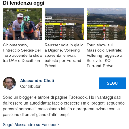
Di tendenza oggi
Ciclomercato,
Reusser vola in giallo
Tour, show sul
l'intreccio Seixas-Del
a Digione, Vollering
Massiccio Centrale:
Toro accende la sfida
spaventa le rivali,
Vollering ruggisce a
tra UAE e Decathlon
batosta per Ferrand-
Belleville, KO
Prévot
Ferrand-Prévot
Alessandro Cheti
SEGUI
Contributor
Sono un blogger e autore di pagine Facebook. Ho i vantaggi dati
dall'essere un autodidatta: faccio crescere i miei progetti seguendo
percorsi personali, mescolando intuito e programmazione con la
passione di un artigiano d'altri tempi.
Segui
Alessandro
su Facebook