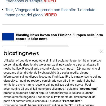
Evenepoel di sempre
VIDEO
Tour, Vingegaard la prende con filosofia: 'Le cadute
fanno parte del gioco'
VIDEO
Blasting News lavora con l’Unione Europea nella lotta
contro le fake news
ABOUT
LINEA EDITORIALE
Utilizziamo i cookie e tecnologie simili di tracciamento per fornirti un servizio
Questa sezione offre informazioni trasparenti su Blasting
personalizzato rispetto alle tue esigenze di navigazione e per analizzare il
nostro traffico. Raccogliamo e condividiamo con i nostri
1624
partner che si
News, sui nostri processi editoriali e su come ci impegniamo a
occupano di analisi dei dati web, pubblicità e social media, alcune
creare news di qualità. Inoltre, afferma la nostra aderenza a
informazioni sul tuo dispositivo, come l’indirizzo IP e le caratteristiche del tuo
‘Trust Project - News with Integrity’
Blasting News non è
dispositivo, i quali potrebbero combinarle con altre informazioni che hai
ancora membro del programma, ma ha richiesto di farne
fornito loro o che hanno raccolto dal tuo utilizzo dei loro servizi. Puoi
parte; Trust Project non ha ancora effettuato una verifica di
acconsentire all’uso di tali tecnologie cliccando il pulsante
“Accetta tutti”
conformità agli standard.
presente su questo banner oppure personalizzare le tue scelte, anche
eventualmente negando il consenso al trattamento dei dati personali da
parte dei partner terzi, cliccando sul pulsante
“Personalizza”
.
Su di noi
Chiudendo questo banner (cliccando sul pulsante
“X”
in alto a destra),