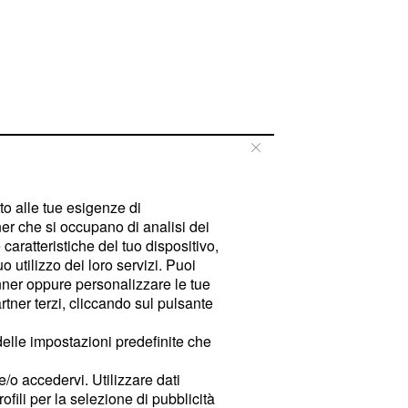
tto alle tue esigenze di
er che si occupano di analisi dei
caratteristiche del tuo dispositivo,
 utilizzo dei loro servizi. Puoi
ner oppure personalizzare le tue
tner terzi, cliccando sul pulsante
delle impostazioni predefinite che
e/o accedervi. Utilizzare dati
rofili per la selezione di pubblicità