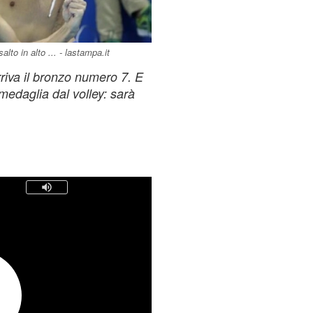
alto in alto ... - lastampa.it
iva il bronzo numero 7. E
a medaglia dal volley: sarà