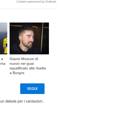
Content sponsored by Outbrain
 a
Gianni Moscon di
oma
nuovo nei guai:
squalificato alla Vuelta
a Burgos
SEGUI
o un debole per i cantautori..