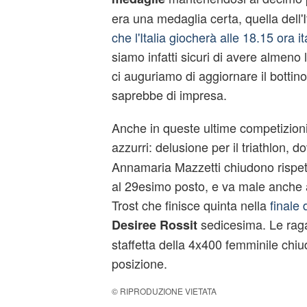
era una medaglia certa, quella dell'It
che l'Italia giocherà alle 18.15 ora it
siamo infatti sicuri di avere almeno l
ci auguriamo di aggiornare il bottin
saprebbe di impresa.
Anche in queste ultime competizioni
azzurri: delusione per il triathlon, d
Annamaria Mazzetti chiudono rispe
al 29esimo posto, e va male anche al
Trost che finisce quinta nella
finale d
sedicesima. Le rag
Desiree Rossit
staffetta della 4x400 femminile chi
posizione.
© RIPRODUZIONE VIETATA