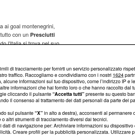
 ma ai goal montenegrini,
ttutto con un
Presciutti
o l'Italia si trova nel suo
black out nella squadra
retto accumulato viene
 e a pochi minuti dalla
imili di tracciamento per fornirti un servizio personalizzato rispe
stro traffico. Raccogliamo e condividiamo con i nostri
1624
partn
 10). A spezzare la
 alcune informazioni sul tuo dispositivo, come l’indirizzo IP e le 
Aicardi, a 35 secondi dal
ltre informazioni che hai fornito loro o che hanno raccolto dal tuo
e
. Doppietta
il bronzo
ogie cliccando il pulsante
“Accetta tutti”
presente su questo ban
o il consenso al trattamento dei dati personali da parte dei par
i nuovo sul podio dopo le
ta per la pallanuoto
ndo sul pulsante
“X”
in alto a destra), acconsenti al permanere 
o altri strumenti di tracciamento diversi dai tecnici.
adre a medaglia.
uoi dati di navigazione per: Archiviare informazioni su dispositivo 
licità. Creare profili per la pubblicità personalizzata. Utilizzare p