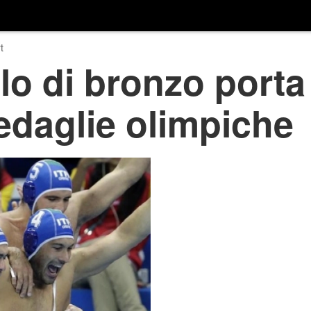
t
o di bronzo porta l
edaglie olimpiche