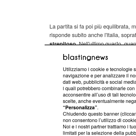
La partita si fa poi più equilibrata,
risponde subito anche l'Italia, sopra
. Nell'ultimo quarto, quand
strepitoso
massimo vantaggio (11 - 8), c'è un 
azzurra di qualche minuto, e il teso
sprecato: il Montenegro si rifà sotto
Utilizziamo i cookie e tecnologie s
navigazione e per analizzare il no
fine c'è solo un goal di scarto (11 -
dati web, pubblicità e social media,
resistenza degli avversari ci pensa 
i quali potrebbero combinarle con a
termine, siglando il 12 - 10 che val
acconsentire all’uso di tali tecnol
scelte, anche eventualmente negand
quindi per
, che sale d
il Settebello
“Personalizza”
.
Olimpiadi di Londra 2012, e doppiet
Chiudendo questo banner (clicca
non consentono l’utilizzo di cookie 
italiana, che porta entrambe le squ
Noi e i nostri partner trattiamo i t
limitati per la selezione della pubb