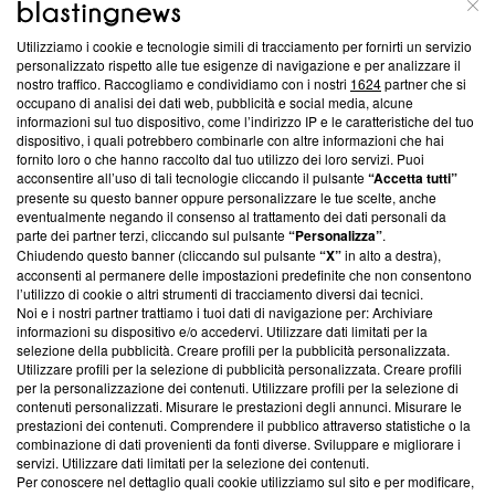
ABOUT
LINEA EDITORIALE
Utilizziamo i cookie e tecnologie simili di tracciamento per fornirti un servizio
personalizzato rispetto alle tue esigenze di navigazione e per analizzare il
Questa sezione offre informazioni trasparenti su Blasting
nostro traffico. Raccogliamo e condividiamo con i nostri
1624
partner che si
News, sui nostri processi editoriali e su come ci impegniamo a
occupano di analisi dei dati web, pubblicità e social media, alcune
creare news di qualità. Inoltre, afferma la nostra aderenza a
informazioni sul tuo dispositivo, come l’indirizzo IP e le caratteristiche del tuo
‘Trust Project - News with Integrity’
Blasting News non è
dispositivo, i quali potrebbero combinarle con altre informazioni che hai
fornito loro o che hanno raccolto dal tuo utilizzo dei loro servizi. Puoi
ancora membro del programma, ma ha richiesto di farne
acconsentire all’uso di tali tecnologie cliccando il pulsante
“Accetta tutti”
parte; Trust Project non ha ancora effettuato una verifica di
presente su questo banner oppure personalizzare le tue scelte, anche
conformità agli standard.
eventualmente negando il consenso al trattamento dei dati personali da
parte dei partner terzi, cliccando sul pulsante
“Personalizza”
.
Su di noi
Chiudendo questo banner (cliccando sul pulsante
“X”
in alto a destra),
acconsenti al permanere delle impostazioni predefinite che non consentono
Team editoriale
l’utilizzo di cookie o altri strumenti di tracciamento diversi dai tecnici.
Noi e i nostri partner trattiamo i tuoi dati di navigazione per: Archiviare
Corporate
informazioni su dispositivo e/o accedervi. Utilizzare dati limitati per la
selezione della pubblicità. Creare profili per la pubblicità personalizzata.
Redazione
Utilizzare profili per la selezione di pubblicità personalizzata. Creare profili
per la personalizzazione dei contenuti. Utilizzare profili per la selezione di
Informativa Privacy
contenuti personalizzati. Misurare le prestazioni degli annunci. Misurare le
prestazioni dei contenuti. Comprendere il pubblico attraverso statistiche o la
Cookie Policy
combinazione di dati provenienti da fonti diverse. Sviluppare e migliorare i
servizi. Utilizzare dati limitati per la selezione dei contenuti.
Per conoscere nel dettaglio quali cookie utilizziamo sul sito e per modificare,
Blasting SA, IDI CHE-247.845.224, Via Carlo Frasca, 3 - 6900