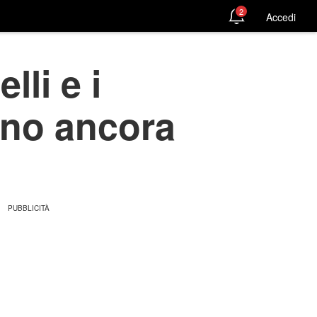
2
Accedi
lli e i
cono ancora