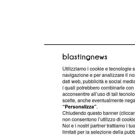
Utilizziamo i cookie e tecnologie s
navigazione e per analizzare il no
dati web, pubblicità e social media,
Risultati dagli altri campi
i quali potrebbero combinarle con a
acconsentire all’uso di tali tecnol
I Sacramento Kings pagano lo sforz
scelte, anche eventualmente negand
perdono in casa dei Wshington Wizar
“Personalizza”
.
Chiudendo questo banner (clicca
101 a 95: inutile l'eccellente prest
non consentono l’utilizzo di cookie 
Cousins, la cui superba prova (36 pu
Noi e i nostri partner trattiamo i t
bellezza di 20 rimbalzi), non evita la
limitati per la selezione della pubb