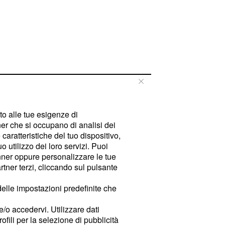
tto alle tue esigenze di
er che si occupano di analisi dei
caratteristiche del tuo dispositivo,
 utilizzo dei loro servizi. Puoi
ner oppure personalizzare le tue
tner terzi, cliccando sul pulsante
delle impostazioni predefinite che
e/o accedervi. Utilizzare dati
rofili per la selezione di pubblicità