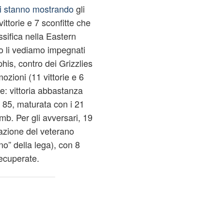
i stanno mostrando
gli
ittorie e 7 sconfitte che
ssifica nella Eastern
o li vediamo impegnati
his, contro dei Grizzlies
zioni (11 vittorie e 6
te: vittoria abbastanza
 85, maturata con i 21
b. Per gli avversari, 19
azione del veterano
no” della lega), con 8
recuperate.