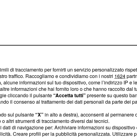
imili di tracciamento per fornirti un servizio personalizzato rispe
stro traffico. Raccogliamo e condividiamo con i nostri
1624
partn
 alcune informazioni sul tuo dispositivo, come l’indirizzo IP e le 
ltre informazioni che hai fornito loro o che hanno raccolto dal tuo
ogie cliccando il pulsante
“Accetta tutti”
presente su questo ban
o contro Brooklyn e
o il consenso al trattamento dei dati personali da parte dei par
ds, con il punteggio di
ndo sul pulsante
“X”
in alto a destra), acconsenti al permanere 
azione di DeMarcus
o altri strumenti di tracciamento diversi dai tecnici.
nti, 4 assist e la
uoi dati di navigazione per: Archiviare informazioni su dispositivo 
 sconfitta ai suoi Kings.
licità. Creare profili per la pubblicità personalizzata. Utilizzare p