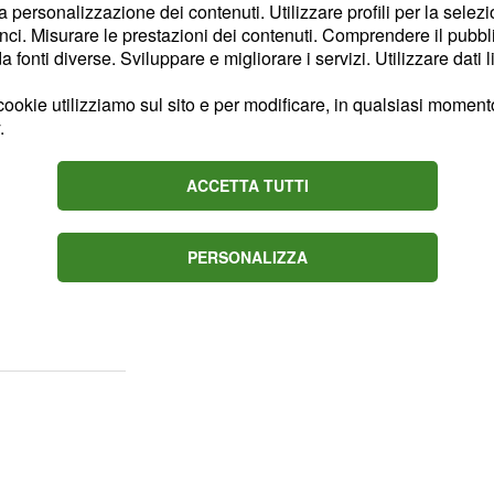
la personalizzazione dei contenuti. Utilizzare profili per la selez
e 14 sconfitte che si
ci. Misurare le prestazioni dei contenuti. Comprendere il pubblic
ngono travolti fuori
fonti diverse. Sviluppare e migliorare i servizi. Utilizzare dati l
 Toronto Raptors di
ookie utilizziamo sul sito e per modificare, in qualsiasi momento,
e Lowry, che regala la
.
ist. Male anche i New
ntro gli Oklahoma City
ACCETTA TUTTI
on 30 punti, e Carmelo
a è Russell WestBrook,
PERSONALIZZA
 doppia e chiude con 27
algono la vittoria per 112