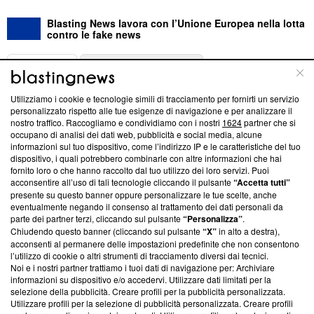
Blasting News lavora con l’Unione Europea nella lotta
contro le fake news
ABOUT
LINEA EDITORIALE
Utilizziamo i cookie e tecnologie simili di tracciamento per fornirti un servizio
Questa sezione offre informazioni trasparenti su Blasting
personalizzato rispetto alle tue esigenze di navigazione e per analizzare il
nostro traffico. Raccogliamo e condividiamo con i nostri
1624
partner che si
News, sui nostri processi editoriali e su come ci impegniamo a
occupano di analisi dei dati web, pubblicità e social media, alcune
creare news di qualità. Inoltre, afferma la nostra aderenza a
informazioni sul tuo dispositivo, come l’indirizzo IP e le caratteristiche del tuo
‘Trust Project - News with Integrity’
Blasting News non è
dispositivo, i quali potrebbero combinarle con altre informazioni che hai
ancora membro del programma, ma ha richiesto di farne
fornito loro o che hanno raccolto dal tuo utilizzo dei loro servizi. Puoi
parte; Trust Project non ha ancora effettuato una verifica di
acconsentire all’uso di tali tecnologie cliccando il pulsante
“Accetta tutti”
conformità agli standard.
presente su questo banner oppure personalizzare le tue scelte, anche
eventualmente negando il consenso al trattamento dei dati personali da
parte dei partner terzi, cliccando sul pulsante
“Personalizza”
.
Su di noi
Chiudendo questo banner (cliccando sul pulsante
“X”
in alto a destra),
acconsenti al permanere delle impostazioni predefinite che non consentono
Team editoriale
l’utilizzo di cookie o altri strumenti di tracciamento diversi dai tecnici.
Noi e i nostri partner trattiamo i tuoi dati di navigazione per: Archiviare
Corporate
informazioni su dispositivo e/o accedervi. Utilizzare dati limitati per la
selezione della pubblicità. Creare profili per la pubblicità personalizzata.
Redazione
Utilizzare profili per la selezione di pubblicità personalizzata. Creare profili