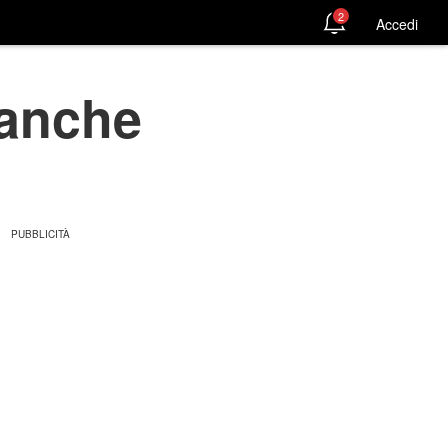
2
Accedi
 anche