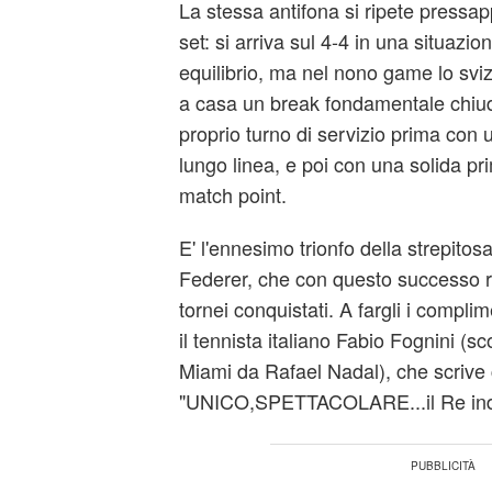
La stessa antifona si ripete press
set: si arriva sul 4-4 in una situazio
equilibrio, ma nel nono game lo sv
a casa un break fondamentale chiude
proprio turno di servizio prima con 
lungo linea, e poi con una solida pr
match point.
E' l'ennesimo trionfo della strepitos
Federer, che con questo successo ra
tornei conquistati. A fargli i compli
il tennista italiano Fabio Fognini (sc
Miami da Rafael Nadal), che scrive c
"UNICO,SPETTACOLARE...il Re indi