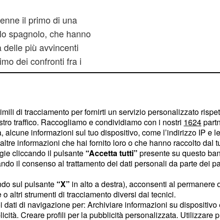
enne il primo di una
e lo spagnolo, che hanno
 delle più avvincenti
rimo dei confronti fra i
ere la meglio, ma 13
revalere conquistando il
opo le vittorie nel 2005
imili di tracciamento per fornirti un servizio personalizzato rispe
ntro il suo attuale
stro traffico. Raccogliamo e condividiamo con i nostri
1624
partn
 alcune informazioni sul tuo dispositivo, come l’indirizzo IP e le 
ltre informazioni che hai fornito loro o che hanno raccolto dal tuo
ogie cliccando il pulsante
“Accetta tutti”
presente su questo ban
e il trionfo
o il consenso al trattamento dei dati personali da parte dei par
ndo sul pulsante
“X”
in alto a destra), acconsenti al permanere 
ilibrato, con palle break
o altri strumenti di tracciamento diversi dai tecnici.
uoi dati di navigazione per: Archiviare informazioni su dispositivo 
 al 4-3, quando Federer
licità. Creare profili per la pubblicità personalizzata. Utilizzare p