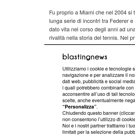
Fu proprio a Miami che nel 2004 si t
lunga serie di incontri tra Federer 
dato vita nel corso degli anni ad una
rivalità nella storia del tennis. Nel p
due fu un giovanissimo Nadal ad av
anni dopo Roger Federer riesce a p
suo terzo ATP di Miami in carriera d
Utilizziamo i cookie e tecnologie s
(proprio contro Nadal) e nel 2006 (co
navigazione e per analizzare il no
allenatore Ivan Ljubicic).
dati web, pubblicità e social media,
i quali potrebbero combinarle con a
acconsentire all’uso di tali tecnol
La cronaca della gara 
scelte, anche eventualmente negand
finale
“Personalizza”
.
Chiudendo questo banner (clicca
Il primo set risulta essere molto equ
non consentono l’utilizzo di cookie 
Noi e i nostri partner trattiamo i t
annullate da entrambe le parti, fino
limitati per la selezione della pubb