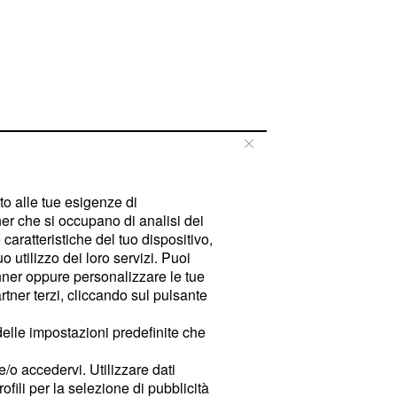
tto alle tue esigenze di
er che si occupano di analisi dei
caratteristiche del tuo dispositivo,
 utilizzo dei loro servizi. Puoi
ner oppure personalizzare le tue
tner terzi, cliccando sul pulsante
delle impostazioni predefinite che
e/o accedervi. Utilizzare dati
rofili per la selezione di pubblicità