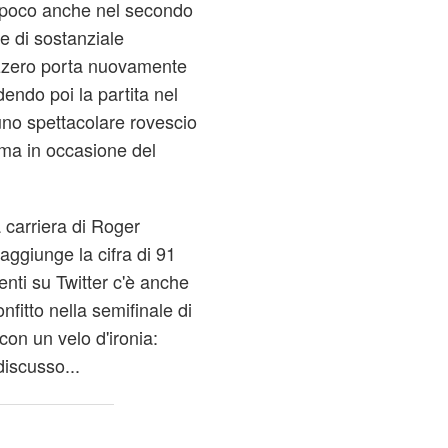
appoco anche nel secondo
ne di sostanziale
izzero porta nuovamente
ndo poi la partita nel
uno spettacolare rovescio
ima in occasione del
a carriera di Roger
ggiunge la cifra di 91
menti su Twitter c'è anche
onfitto nella semifinale di
on un velo d'ironia:
scusso...