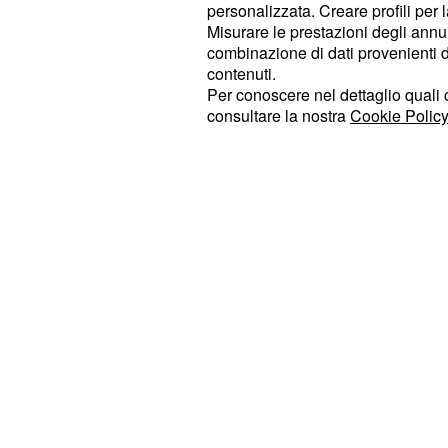
con una serie di risposte molto aggr
personalizzata. Creare profili per 
strappare il servizio allo spagnolo 
Misurare le prestazioni degli annun
combinazione di dati provenienti da 
frazione con il punteggio di 6-3.
contenuti.
Per conoscere nel dettaglio quali c
consultare la nostra
Cookie Policy