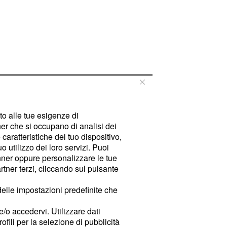
tto alle tue esigenze di
er che si occupano di analisi dei
caratteristiche del tuo dispositivo,
 utilizzo dei loro servizi. Puoi
ner oppure personalizzare le tue
tner terzi, cliccando sul pulsante
delle impostazioni predefinite che
e/o accedervi. Utilizzare dati
rofili per la selezione di pubblicità