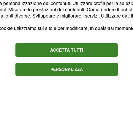
la personalizzazione dei contenuti. Utilizzare profili per la selez
 e Alpi. Si è però difeso
ci. Misurare le prestazioni dei contenuti. Comprendere il pubblic
o da una squadra di
fonti diverse. Sviluppare e migliorare i servizi. Utilizzare dati l
, quarto nella
anda
ookie utilizziamo sul sito e per modificare, in qualsiasi momento,
che, anche in questa
.
e.
ACCETTA TUTTI
PERSONALIZZA