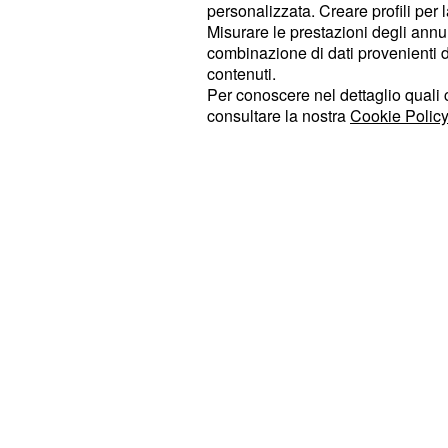
personalizzata. Creare profili per 
vuoto su Massiccio Centrale, Pirenei
Misurare le prestazioni degli annun
con attenzione e tenacia, supportat
combinazione di dati provenienti da 
contenuti.
primo livello (in particolare
Mikel L
Per conoscere nel dettaglio quali c
generale, e
) 
Michal Kwiatkowski
consultare la nostra
Cookie Policy
edizione, si è confermata la più fort