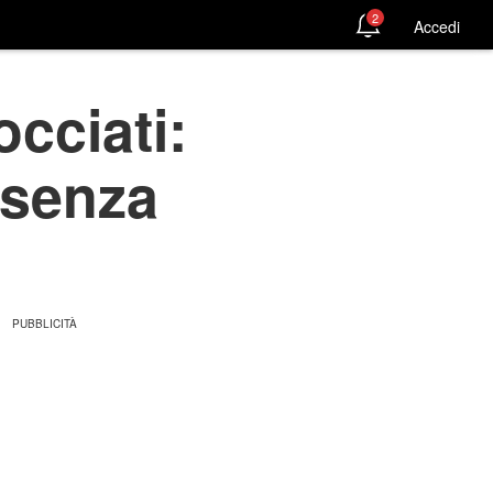
2
Accedi
cciati:
 senza