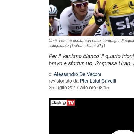
Chris Froome esulta con i suoi compagni di squadr
conquistato (Twitter - Team Sky)
Per il 'keniano bianco' il quarto trionfo
bravo e sfortunato. Sorpresa Uran. 
di
Alessandro De Vecchi
revisionato da
Pier Luigi Crivelli
25 luglio 2017 alle ore 08:15