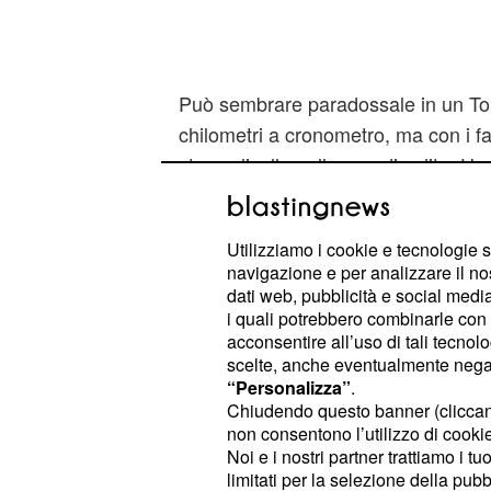
Può sembrare paradossale in un To
chilometri a cronometro, ma con i fa
stesso livello nelle grandi salite. Un
combattuta ed equilibrata, ma con 
avvincente rispetto alla prima.
Utilizziamo i cookie e tecnologie s
navigazione e per analizzare il no
Vittoria meritata
dati web, pubblicità e social media,
i quali potrebbero combinarle con a
Negli anni passati, soprattutto nel 2
acconsentire all’uso di tali tecnol
campione della
aveva costruito 
Sky
scelte, anche eventualmente negand
“Personalizza”
.
gialla con prestazioni straordinarie s
Chiudendo questo banner (clicca
infliggendo subito grandi distacchi a
non consentono l’utilizzo di cookie 
grazie anche al suo alto rendimento 
Noi e i nostri partner trattiamo i t
limitati per la selezione della pubb
tempo. Ma quest’anno Froome non è m