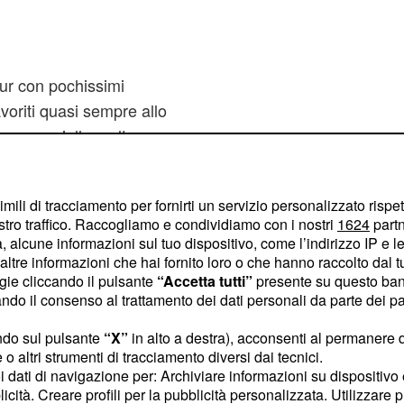
ur con pochissimi
voriti quasi sempre allo
a corsa gialla molto
una parte finale meno
imili di tracciamento per fornirti un servizio personalizzato rispe
stro traffico. Raccogliamo e condividiamo con i nostri
1624
partn
 alcune informazioni sul tuo dispositivo, come l’indirizzo IP e le 
ltre informazioni che hai fornito loro o che hanno raccolto dal tuo
013 e nel 2015, il
ogie cliccando il pulsante
“Accetta tutti”
presente su questo ban
i suoi successi in maglia
o il consenso al trattamento dei dati personali da parte dei par
ulle prime salite,
ndo sul pulsante
“X”
in alto a destra), acconsenti al permanere 
gli avversari, incolmabili
o altri strumenti di tracciamento diversi dai tecnici.
nelle prove contro il
uoi dati di navigazione per: Archiviare informazioni su dispositivo 
licità. Creare profili per la pubblicità personalizzata. Utilizzare p
ai riuscito a fare il