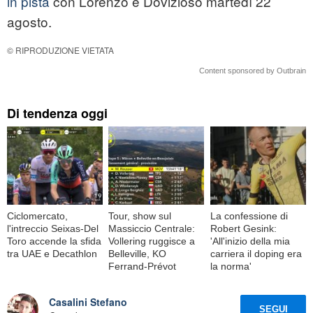
in pista
con Lorenzo e Dovizioso martedì 22
agosto.
© RIPRODUZIONE VIETATA
Content sponsored by Outbrain
Di tendenza oggi
Ciclomercato,
Tour, show sul
La confessione di
l'intreccio Seixas-Del
Massiccio Centrale:
Robert Gesink:
Toro accende la sfida
Vollering ruggisce a
'All'inizio della mia
tra UAE e Decathlon
Belleville, KO
carriera il doping era
Ferrand-Prévot
la norma'
Casalini Stefano
SEGUI