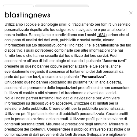
ABOUT
LINEA EDITORIALE
Utilizziamo i cookie e tecnologie simili di tracciamento per fornirti un servizio
Questa sezione offre informazioni trasparenti su Blasting
personalizzato rispetto alle tue esigenze di navigazione e per analizzare il
nostro traffico. Raccogliamo e condividiamo con i nostri
1624
partner che si
News, sui nostri processi editoriali e su come ci impegniamo a
occupano di analisi dei dati web, pubblicità e social media, alcune
creare news di qualità. Inoltre, afferma la nostra aderenza a
informazioni sul tuo dispositivo, come l’indirizzo IP e le caratteristiche del tuo
‘Trust Project - News with Integrity’
Blasting News non è
dispositivo, i quali potrebbero combinarle con altre informazioni che hai
ancora membro del programma, ma ha richiesto di farne
fornito loro o che hanno raccolto dal tuo utilizzo dei loro servizi. Puoi
parte; Trust Project non ha ancora effettuato una verifica di
acconsentire all’uso di tali tecnologie cliccando il pulsante
“Accetta tutti”
conformità agli standard.
presente su questo banner oppure personalizzare le tue scelte, anche
eventualmente negando il consenso al trattamento dei dati personali da
parte dei partner terzi, cliccando sul pulsante
“Personalizza”
.
Su di noi
Chiudendo questo banner (cliccando sul pulsante
“X”
in alto a destra),
acconsenti al permanere delle impostazioni predefinite che non consentono
Team editoriale
l’utilizzo di cookie o altri strumenti di tracciamento diversi dai tecnici.
Noi e i nostri partner trattiamo i tuoi dati di navigazione per: Archiviare
Corporate
informazioni su dispositivo e/o accedervi. Utilizzare dati limitati per la
selezione della pubblicità. Creare profili per la pubblicità personalizzata.
Redazione
Utilizzare profili per la selezione di pubblicità personalizzata. Creare profili
per la personalizzazione dei contenuti. Utilizzare profili per la selezione di
Informativa Privacy
contenuti personalizzati. Misurare le prestazioni degli annunci. Misurare le
prestazioni dei contenuti. Comprendere il pubblico attraverso statistiche o la
Cookie Policy
combinazione di dati provenienti da fonti diverse. Sviluppare e migliorare i