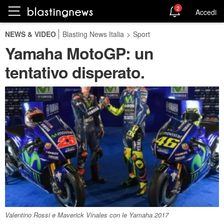
2
Accedi
NEWS & VIDEO
Blasting News Italia
>
Sport
Yamaha MotoGP: un
tentativo disperato.
Valentino Rossi e Maverick Vinales con le Yamaha 2017