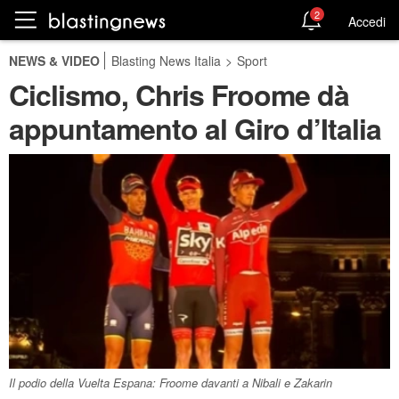
2
Accedi
NEWS & VIDEO
Blasting News Italia
>
Sport
Ciclismo, Chris Froome dà
appuntamento al Giro d’Italia
Il podio della Vuelta Espana: Froome davanti a Nibali e Zakarin