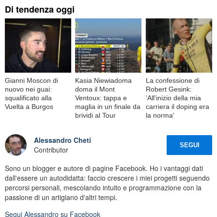
Di tendenza oggi
Gianni Moscon di
Kasia Niewiadoma
La confessione di
nuovo nei guai:
doma il Mont
Robert Gesink:
squalificato alla
Ventoux: tappa e
'All'inizio della mia
Vuelta a Burgos
maglia in un finale da
carriera il doping era
brividi al Tour
la norma'
Alessandro Cheti
SEGUI
Contributor
Sono un blogger e autore di pagine Facebook. Ho i vantaggi dati
dall'essere un autodidatta: faccio crescere i miei progetti seguendo
percorsi personali, mescolando intuito e programmazione con la
passione di un artigiano d'altri tempi.
Segui
Alessandro
su Facebook