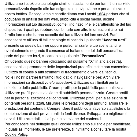
Utilizziamo i cookie e tecnologie simili di tracciamento per fornirti un servizio
Questa sezione offre informazioni trasparenti su Blasting
personalizzato rispetto alle tue esigenze di navigazione e per analizzare il
nostro traffico. Raccogliamo e condividiamo con i nostri
1624
partner che si
News, sui nostri processi editoriali e su come ci impegniamo a
occupano di analisi dei dati web, pubblicità e social media, alcune
creare news di qualità. Inoltre, afferma la nostra aderenza a
informazioni sul tuo dispositivo, come l’indirizzo IP e le caratteristiche del tuo
‘Trust Project - News with Integrity’
Blasting News non è
dispositivo, i quali potrebbero combinarle con altre informazioni che hai
ancora membro del programma, ma ha richiesto di farne
fornito loro o che hanno raccolto dal tuo utilizzo dei loro servizi. Puoi
parte; Trust Project non ha ancora effettuato una verifica di
acconsentire all’uso di tali tecnologie cliccando il pulsante
“Accetta tutti”
conformità agli standard.
presente su questo banner oppure personalizzare le tue scelte, anche
eventualmente negando il consenso al trattamento dei dati personali da
parte dei partner terzi, cliccando sul pulsante
“Personalizza”
.
Su di noi
Chiudendo questo banner (cliccando sul pulsante
“X”
in alto a destra),
acconsenti al permanere delle impostazioni predefinite che non consentono
Team editoriale
l’utilizzo di cookie o altri strumenti di tracciamento diversi dai tecnici.
Noi e i nostri partner trattiamo i tuoi dati di navigazione per: Archiviare
Corporate
informazioni su dispositivo e/o accedervi. Utilizzare dati limitati per la
selezione della pubblicità. Creare profili per la pubblicità personalizzata.
Redazione
Utilizzare profili per la selezione di pubblicità personalizzata. Creare profili
per la personalizzazione dei contenuti. Utilizzare profili per la selezione di
Informativa Privacy
contenuti personalizzati. Misurare le prestazioni degli annunci. Misurare le
prestazioni dei contenuti. Comprendere il pubblico attraverso statistiche o la
Cookie Policy
combinazione di dati provenienti da fonti diverse. Sviluppare e migliorare i
servizi. Utilizzare dati limitati per la selezione dei contenuti.
Blasting SA, IDI CHE-247.845.224, Via Carlo Frasca, 3 - 6900
Per conoscere nel dettaglio quali cookie utilizziamo sul sito e per modificare,
Lugano (Svizzera) Tel:
+39 0690258937
in qualsiasi momento, le tue preferenze, ti invitiamo a consultare la nostra
Cookie Policy
.