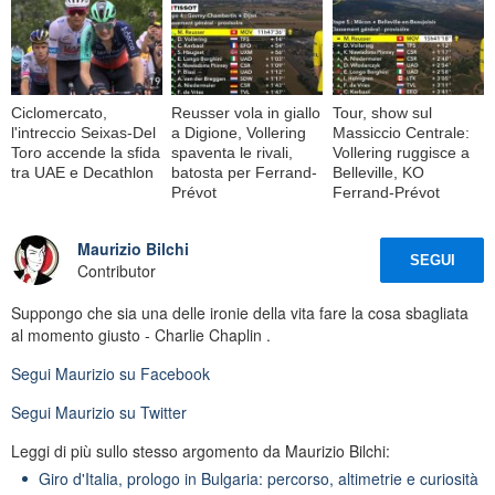
Ciclomercato,
Reusser vola in giallo
Tour, show sul
l'intreccio Seixas-Del
a Digione, Vollering
Massiccio Centrale:
Toro accende la sfida
spaventa le rivali,
Vollering ruggisce a
tra UAE e Decathlon
batosta per Ferrand-
Belleville, KO
Prévot
Ferrand-Prévot
Maurizio Bilchi
SEGUI
Contributor
Suppongo che sia una delle ironie della vita fare la cosa sbagliata
al momento giusto - Charlie Chaplin .
Segui
Maurizio
su Facebook
Segui
Maurizio
su Twitter
Leggi di più sullo stesso argomento da Maurizio Bilchi:
Giro d'Italia, prologo in Bulgaria: percorso, altimetrie e curiosità