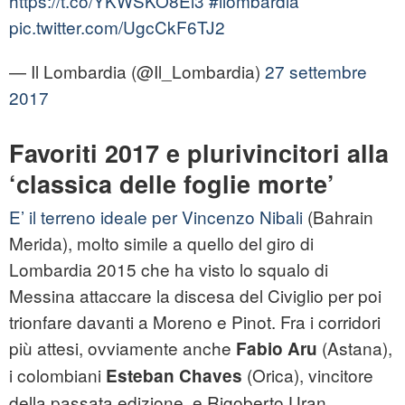
https://t.co/YKWSKO8Ei3
#ilombardia
pic.twitter.com/UgcCkF6TJ2
— Il Lombardia (@Il_Lombardia)
27 settembre
2017
Favoriti 2017 e plurivincitori alla
‘classica delle foglie morte’
E’ il terreno ideale per Vincenzo Nibali
(Bahrain
Merida), molto simile a quello del giro di
Lombardia 2015 che ha visto lo squalo di
Messina attaccare la discesa del Civiglio per poi
trionfare davanti a Moreno e Pinot. Fra i corridori
più attesi, ovviamente anche
(Astana),
Fabio Aru
i colombiani
(Orica), vincitore
Esteban Chaves
della passata edizione, e Rigoberto Uran