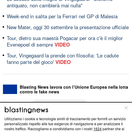
antiquato, non cambierà mai nulla"
Week-end in salita per la Ferrari nel GP di Malesia
New Mater, oggi 30 settembre la presentazione ufficiale
Tour, dietro sua maestà Pogacar per ora c'è il miglior
Evenepoel di sempre
VIDEO
Tour, Vingegaard la prende con filosofia: 'Le cadute
fanno parte del gioco'
VIDEO
Blasting News lavora con l’Unione Europea nella lotta
contro le fake news
ABOUT
LINEA EDITORIALE
Utilizziamo i cookie e tecnologie simili di tracciamento per fornirti un servizio
Questa sezione offre informazioni trasparenti su Blasting
personalizzato rispetto alle tue esigenze di navigazione e per analizzare il
nostro traffico. Raccogliamo e condividiamo con i nostri
1624
partner che si
News, sui nostri processi editoriali e su come ci impegniamo a