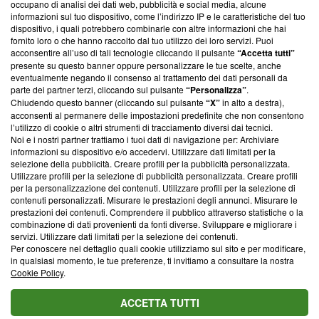
occupano di analisi dei dati web, pubblicità e social media, alcune
creare news di qualità. Inoltre, afferma la nostra aderenza a
informazioni sul tuo dispositivo, come l’indirizzo IP e le caratteristiche del tuo
‘Trust Project - News with Integrity’
Blasting News non è
dispositivo, i quali potrebbero combinarle con altre informazioni che hai
ancora membro del programma, ma ha richiesto di farne
fornito loro o che hanno raccolto dal tuo utilizzo dei loro servizi. Puoi
parte; Trust Project non ha ancora effettuato una verifica di
acconsentire all’uso di tali tecnologie cliccando il pulsante
“Accetta tutti”
conformità agli standard.
presente su questo banner oppure personalizzare le tue scelte, anche
eventualmente negando il consenso al trattamento dei dati personali da
parte dei partner terzi, cliccando sul pulsante
“Personalizza”
.
Su di noi
Chiudendo questo banner (cliccando sul pulsante
“X”
in alto a destra),
acconsenti al permanere delle impostazioni predefinite che non consentono
Team editoriale
l’utilizzo di cookie o altri strumenti di tracciamento diversi dai tecnici.
Noi e i nostri partner trattiamo i tuoi dati di navigazione per: Archiviare
Corporate
informazioni su dispositivo e/o accedervi. Utilizzare dati limitati per la
selezione della pubblicità. Creare profili per la pubblicità personalizzata.
Redazione
Utilizzare profili per la selezione di pubblicità personalizzata. Creare profili
per la personalizzazione dei contenuti. Utilizzare profili per la selezione di
Informativa Privacy
contenuti personalizzati. Misurare le prestazioni degli annunci. Misurare le
prestazioni dei contenuti. Comprendere il pubblico attraverso statistiche o la
Cookie Policy
combinazione di dati provenienti da fonti diverse. Sviluppare e migliorare i
servizi. Utilizzare dati limitati per la selezione dei contenuti.
Blasting SA, IDI CHE-247.845.224, Via Carlo Frasca, 3 - 6900
Per conoscere nel dettaglio quali cookie utilizziamo sul sito e per modificare,
Lugano (Svizzera) Tel:
+39 0690258937
in qualsiasi momento, le tue preferenze, ti invitiamo a consultare la nostra
Cookie Policy
.
© 2026 Blasting News
ACCETTA TUTTI