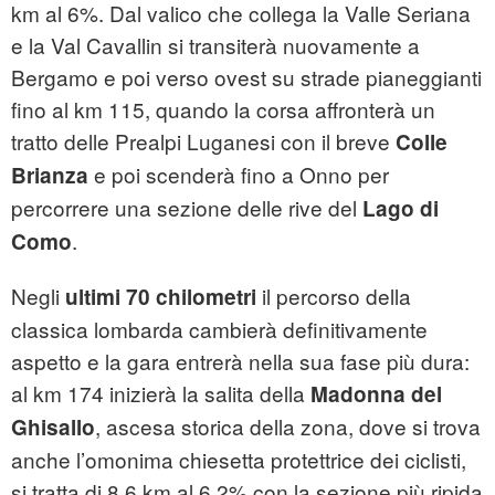
km al 6%. Dal valico che collega la Valle Seriana
e la Val Cavallin si transiterà nuovamente a
Bergamo e poi verso ovest su strade pianeggianti
fino al km 115, quando la corsa affronterà un
tratto delle Prealpi Luganesi con il breve
Colle
e poi scenderà fino a Onno per
Brianza
percorrere una sezione delle rive del
Lago di
.
Como
Negli
il percorso della
ultimi 70 chilometri
classica lombarda cambierà definitivamente
aspetto e la gara entrerà nella sua fase più dura:
al km 174 inizierà la salita della
Madonna del
, ascesa storica della zona, dove si trova
Ghisallo
anche l’omonima chiesetta protettrice dei ciclisti,
si tratta di 8,6 km al 6,2% con la sezione più ripida