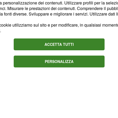
squalifica. In questo
la personalizzazione dei contenuti. Utilizzare profili per la selez
 di mano le cinture di
ci. Misurare le prestazioni dei contenuti. Comprendere il pubblic
fonti diverse. Sviluppare e migliorare i servizi. Utilizzare dati l
ookie utilizziamo sul sito e per modificare, in qualsiasi momento,
.
ACCETTA TUTTI
PERSONALIZZA