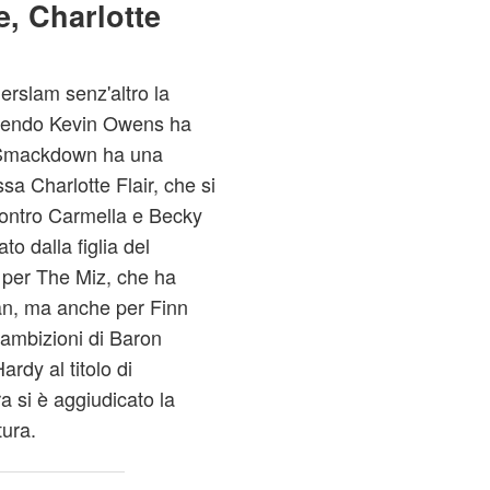
, Charlotte
merslam senz'altro la
ttendo Kevin Owens ha
. Smackdown ha una
a Charlotte Flair, che si
 contro Carmella e Becky
to dalla figlia del
e per The Miz, che ha
yan, ma anche per Finn
 ambizioni di Baron
ardy al titolo di
a si è aggiudicato la
tura.