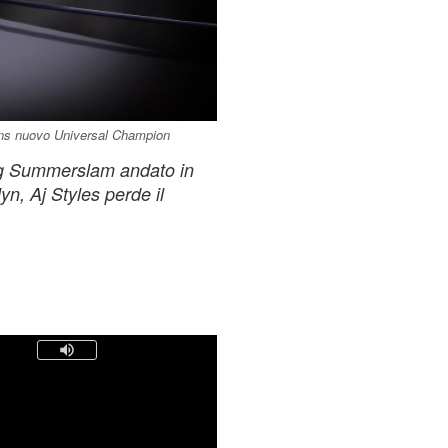
ns nuovo Universal Champion
tling Summerslam andato in
n, Aj Styles perde il