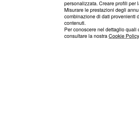
Bludgeon Brothers, ma soltanto per 
personalizzata. Creare profili per 
modo non sono riusciti a strappargli
Misurare le prestazioni degli annun
combinazione di dati provenienti da 
campioni di coppia di Smackdown.
contenuti.
Per conoscere nel dettaglio quali c
consultare la nostra
Cookie Policy