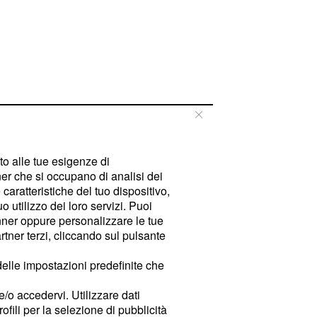
tto alle tue esigenze di
er che si occupano di analisi dei
caratteristiche del tuo dispositivo,
 utilizzo dei loro servizi. Puoi
ner oppure personalizzare le tue
tner terzi, cliccando sul pulsante
delle impostazioni predefinite che
e/o accedervi. Utilizzare dati
rofili per la selezione di pubblicità