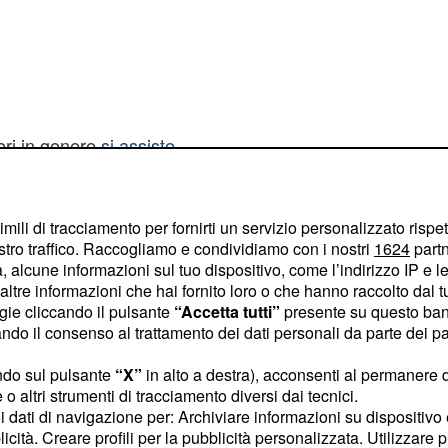
eri in genere
si assiste
. E' stato così anche
nder, che battendo Drew
sso di prestigio per
imili di tracciamento per fornirti un servizio personalizzato rispe
stro traffico. Raccogliamo e condividiamo con i nostri
1624
partn
a Vega ha battuto Rusev
 alcune informazioni sul tuo dispositivo, come l’indirizzo IP e le 
i primi match di
ltre informazioni che hai fornito loro o che hanno raccolto dal tuo
 quello che ha visto
ogie cliccando il pulsante
“Accetta tutti”
presente su questo ban
o il consenso al trattamento dei dati personali da parte dei par
entale in carica Dolph
 ha schienato l'avversario
ndo sul pulsante
“X”
in alto a destra), acconsenti al permanere 
 Successo inutile quello
o altri strumenti di tracciamento diversi dai tecnici.
uoi dati di navigazione per: Archiviare informazioni su dispositivo 
 sfida contro The
licità. Creare profili per la pubblicità personalizzata. Utilizzare p