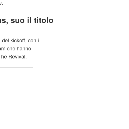
e.
, suo il titolo
 del kickoff, con i
eam che hanno
The Revival.